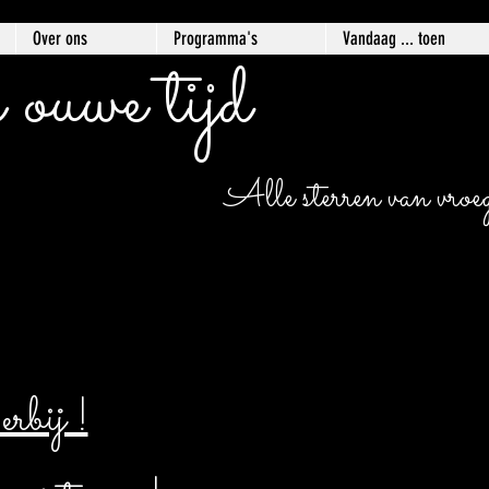
Over ons
Programma's
Vandaag ... toen
 ouwe tijd
Alle sterren van vroege
bij !