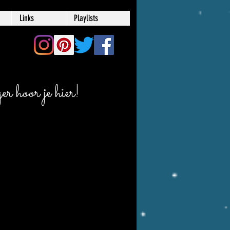
Links
Playlists
r hoor je hier!