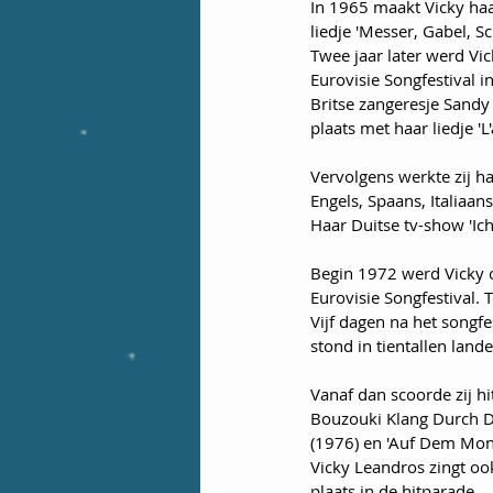
In 1965 maakt Vicky haar
liedje 'Messer, Gabel, Sc
Twee jaar later werd Vi
Eurovisie Songfestival 
Britse zangeresje Sandy
plaats met haar liedje 'L
Vervolgens werkte zij har
Engels, Spaans, Italiaans
Haar Duitse tv-show 'Ic
Begin 1972 werd Vicky 
Eurovisie Songfestival. 
Vijf dagen na het songfe
stond in tientallen lande
Vanaf dan scoorde zij hi
Bouzouki Klang Durch Di
(1976) en 'Auf Dem Mon
Vicky Leandros zingt ook
plaats in de hitparade. 