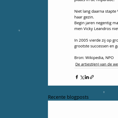
Niet lang daarna stapte
haar gezin.
Begin jaren negentig ma
men Vicky Leandros niet
In 2005 vierde zij op g
grootste successen en ga
Bron: Wikipedia, NPO
De artiest(en) van de w
Recente blogposts