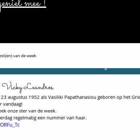
eniet mee !
iest(en) van de week
k: Vicky Leandros
23 augustus 1952 als Vasiliki Papathanasiou geboren op het Grie
ar vandaag!
eek onze ster van de week. 
verdag regelmatig een nummer van haar.  
9ORFu_Tc