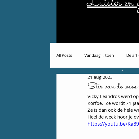
Luister en g
All Posts
Vandaag ... toen
De art
21 aug 2023
Ster van de wee
Vicky Leandros werd op 
Korfoe.  Ze wordt 71 ja
Ze is dan ook de hele w
Heel de week hoor je o
https://youtu.be/Ka8