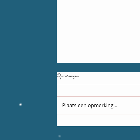
Opmerkingen
Plaats een opmerking...
Ster van de week: Louis Neefs