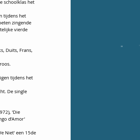
e schoolklas het 
 tijdens het 
oeten zingende 
elijke vierde 
s, Duits, Frans, 
roos.
en tijdens het 
ht. De single 
72), 'Die 
ngo d’Amor' 
We Niet' een 15de 