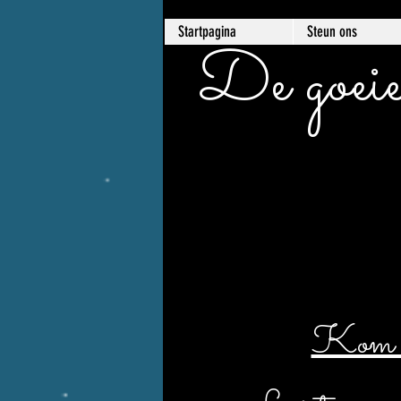
Startpagina
Steun ons
De goeie
Kom er