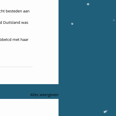
cht besteden aan 
d Duitsland was 
ubbelcd met haar 
Alles weergeven