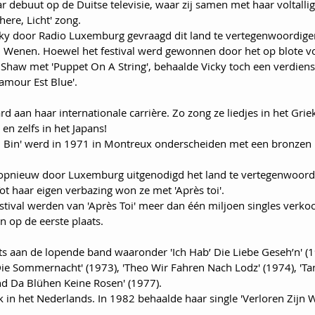
 debuut op de Duitse televisie, waar zij samen met haar voltallig
here, Licht' zong. 
cky door Radio Luxemburg gevraagd dit land te vertegenwoordigen
in Wenen. Hoewel het festival werd gewonnen door het op blote v
 Shaw met 'Puppet On A String', behaalde Vicky toch een verdienst
'amour Est Blue'. 
d aan haar internationale carrière. Zo zong ze liedjes in het Griek
 en zelfs in het Japans! 
h Bin' werd in 1971 in Montreux onderscheiden met een bronzen 
opnieuw door Luxemburg uitgenodigd het land te vertegenwoordig
Tot haar eigen verbazing won ze met 'Après toi'. 
stival werden van 'Après Toi' meer dan één miljoen singles verkoc
n op de eerste plaats. 
ts aan de lopende band waaronder 'Ich Hab’ Die Liebe Geseh’n' (19
e Sommernacht' (1973), 'Theo Wir Fahren Nach Lodz' (1974), 'Ta
d Da Blühen Keine Rosen' (1977). 
 in het Nederlands. In 1982 behaalde haar single 'Verloren Zijn 