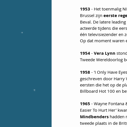
1953
 - Het toenmalig N
Brussel zijn 
eerste reg
Beval. De latere leading
acteerde tijdens die eer
één televisiezender en z
Op dat moment waren er
1954
 - 
Vera Lynn
 ston
Tweede Wereldoorlog bek
1958
 - 'I Only Have Ey
geschreven door Harry 
eersten die het op de p
Billboard Hot 100 en ber
1965
 - Wayne Fontana &
Easier To Hurt Her' kwam
Mindbenders
 hadden m
tweede plaats in de Bri