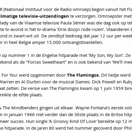
IR (Nationaal Instituut voor de Radio-omroep) begon vanuit het F
elmatige televisie-uitzendingen
 te verzorgen. Omroepster met 
 lady van de Vlaamse televisie Paula Sémer was die dag ook op tele
ste tv-avond in het tv-drama 'Drie dozijn rode rozen'. Vlaanderen t
ond in zwart-wit uit  De zendtijd bedroeg dat jaar 12 uur per wee
 in heel België amper 15.000 ontvangsttoestellen. 
d op nummer 1 in de Engelse hitparade met 'My Son, My Son'. Ze s
end als de "Forces Sweetheart" en is ook bekend van 'We'll meet
es For You' werd opgenomen door 
The Flamingos
. Dit liedje werd
Warren en Al Durbin voor de musical Dames. Dick Powell en Ruby
laat zetten. De versie van The Flamingos kwam op 1 juni 1959 bin
eikte de elfde plaats. 
 The Mindbenders gingen uit elkaar. Wayne Fontana’s eerste solo-
 in januari 1966 niet verder dan de 36ste plaats in de Britse hitp
eer succes. Hun single 'A Groovy Kind Of Love' bereikte op 12 
tse hitparade. In de jaren 80 werd het nummer gecoverd door Phil 