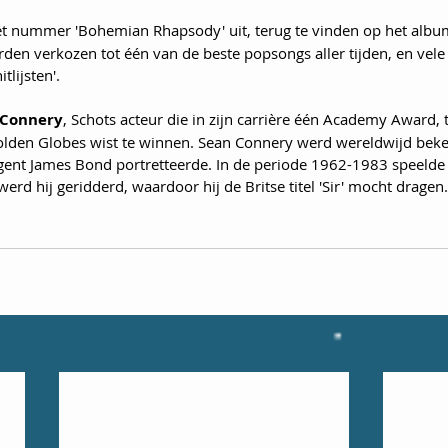
et nummer 'Bohemian Rhapsody' uit, terug te vinden op het album 
orden verkozen tot één van de beste popsongs aller tijden, en ve
tlijsten'. 
 Connery
, Schots acteur die in zijn carrière één Academy Award,
lden Globes wist te winnen. Sean Connery werd wereldwijd beken
agent James Bond portretteerde. In de periode 1962-1983 speelde 
rd hij geridderd, waardoor hij de Britse titel 'Sir' mocht dragen. 