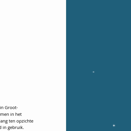
in Groot-
omen in het 
ng ten opzichte 
 in gebruik.