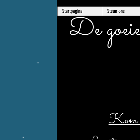
Startpagina
Steun ons
De goeie
Kom er