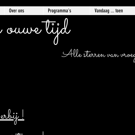
Over ons
Programma's
Vandaag ... toen
 ouwe tijd
Alle sterren van vroege
bij !