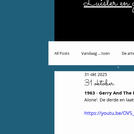
Luister en g
All Posts
Vandaag ... toen
De art
31 okt 2025
31 oktober
1963 
- 
Gerry And The
Alone'. De derde en laa
https://youtu.be/OV5