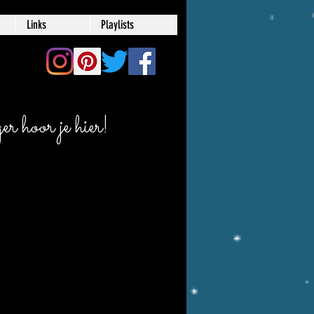
Links
Playlists
r hoor je hier!