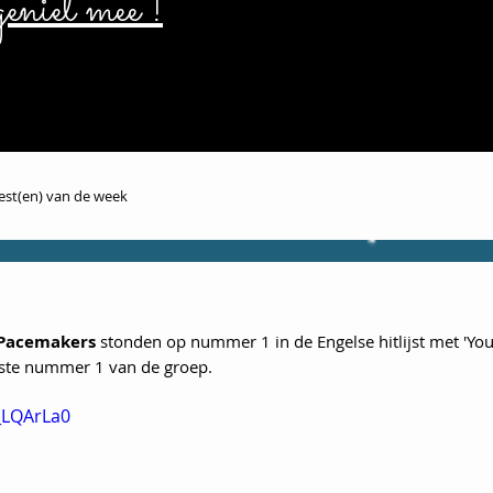
eniet mee !
iest(en) van de week
 Pacemakers
 stonden op nummer 1 in de Engelse hitlijst met 'You
tste nummer 1 van de groep.
_LQArLa0