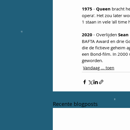
1975
 - 
Queen
 bracht h
opera'. Het zou later w
1 staan in vele 'all time hi
2020
 - Overlijden 
Sean
BAFTA Award en drie Go
die de fictieve geheim 
een Bond-film. In 2000 we
geworden.
Vandaag ... toen
Recente blogposts