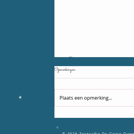
Opmerkingen
6 augustus
Plaats een opmerking...
© 2026
Zorgradio De Goeie Ouwe