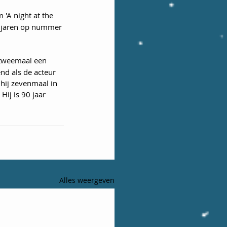
'A night at the 
le jaren op nummer 
 tweemaal een 
d als de acteur 
hij zevenmaal in 
Hij is 90 jaar 
Alles weergeven