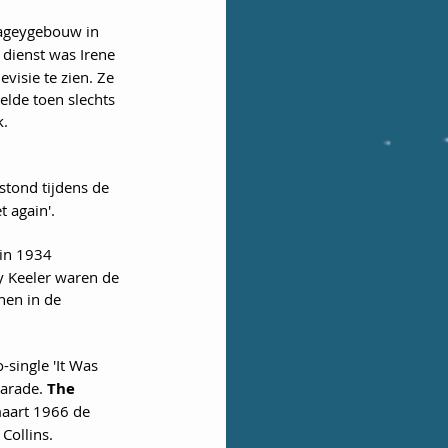
lageygebouw in 
dienst was Irene 
visie te zien. Ze 
elde toen slechts 
k.
tond tijdens de 
 again'.
 in 1934 
 Keeler waren de 
nen in de 
single 'It Was 
arade. 
The 
maart 1966 de 
Collins.