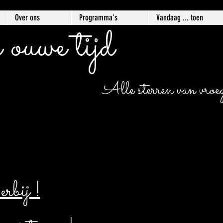
Over ons
Programma's
Vandaag ... toen
 ouwe tijd
Alle sterren van vroege
bij !