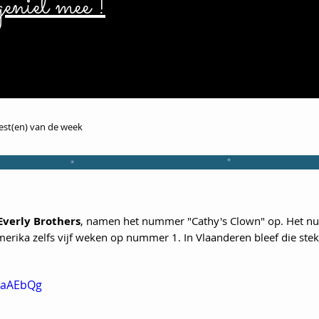
eniet mee !
iest(en) van de week
Everly Brothers
, namen het nummer "Cathy's Clown" op. Het n
merika zelfs vijf weken op nummer 1. In Vlaanderen bleef die ste
kzaAEbQg