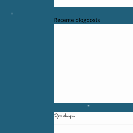
Recente blogposts
Opmerkingen
7 augustus