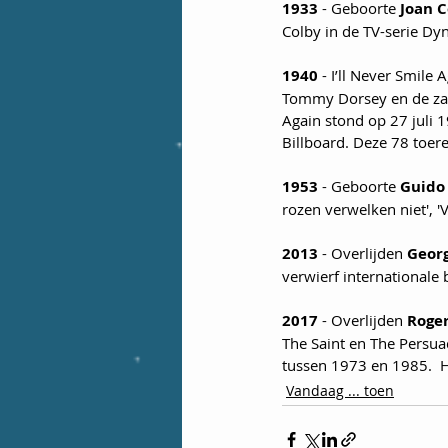
1933 
- Geboorte 
Joan C
Colby in de TV-serie Dyn
1940
 - I’ll Never Smil
Tommy Dorsey en de zang
Again stond op 27 juli 
Billboard. Deze 78 toer
1953
 - Geboorte 
Guido
rozen verwelken niet', '
2013
 - Overlijden 
Geor
verwierf internationale 
2017
 - Overlijden 
Roge
The Saint en The Persu
tussen 1973 en 1985.  H
Vandaag ... toen