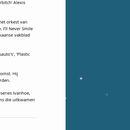
rbitch' Alexis 
het orkest van 
I’ll Never Smile 
ikaanse vakblad 
uto's', 'Plastic 
omst. Hij 
orden.
 series Ivanhoe, 
lms die uitkwamen 