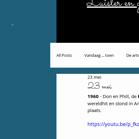
Luister en g
All Posts
Vandaag ... toen
De art
23 mei
23 mei
1960
 - Don en Phill, de 
wereldhit en stond in A
plaats.
https://youtu.be/p_f