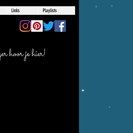
Links
Playlists
r hoor je hier!