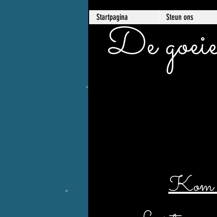
Startpagina
Steun ons
De goeie
Kom er