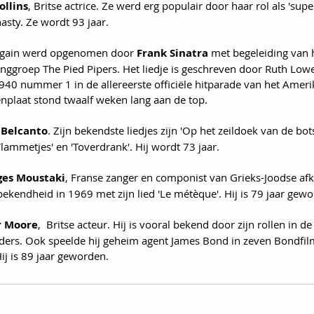
ollins
, Britse actrice. Ze werd erg populair door haar rol als 'supe
asty. Ze wordt 93 jaar.
e Again werd opgenomen door 
Frank Sinatra
 met begeleiding van 
groep The Pied Pipers. Het liedje is geschreven door Ruth Lowe. 
1940 nummer 1 in de allereerste officiële hitparade van het Amer
enplaat stond twaalf weken lang aan de top.
 Belcanto
. Zijn bekendste liedjes zijn 'Op het zeildoek van de botsa
Vlammetjes' en 'Toverdrank'. Hij wordt 73 jaar.
ges Moustaki
, Franse zanger en componist van Grieks-Joodse afk
bekendheid in 1969 met zijn lied 'Le métèque'. Hij is 79 jaar gew
r Moore
,  Britse acteur. Hij is vooral bekend door zijn rollen in de
aders. Ook speelde hij geheim agent James Bond in zeven Bondfi
ij is 89 jaar geworden.