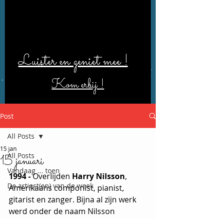
Luister en geniet mee !
Kom erbij !
Post
All Posts
15 jan
All Posts
15 januari
Vandaag ... toen
1994 - 
Overlijden
 Harry Nilsson
, 
De artiest(en) van de week
Amerikaans componist, pianist, 
gitarist en zanger. Bijna al zijn werk 
werd onder de naam Nilsson 