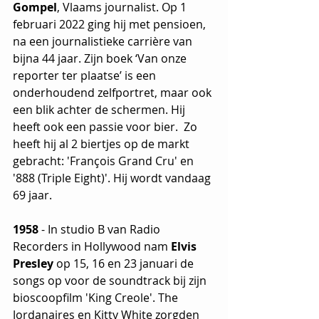
Gompel
, Vlaams journalist. Op 1 
februari 2022 ging hij met pensioen, 
na een journalistieke carrière van 
bijna 44 jaar. Zijn boek ‘Van onze 
reporter ter plaatse’ is een 
onderhoudend zelfportret, maar ook 
een blik achter de schermen. Hij 
heeft ook een passie voor bier.  Zo 
heeft hij al 2 biertjes op de markt 
gebracht: 'François Grand Cru' en 
'888 (Triple Eight)'. Hij wordt vandaag 
69 jaar.
1958 
- In studio B van Radio 
Recorders in Hollywood nam 
Elvis 
Presley 
op 15, 16 en 23 januari de 
songs op voor de soundtrack bij zijn 
bioscoopfilm 'King Creole'. The 
Jordanaires en Kitty White zorgden 