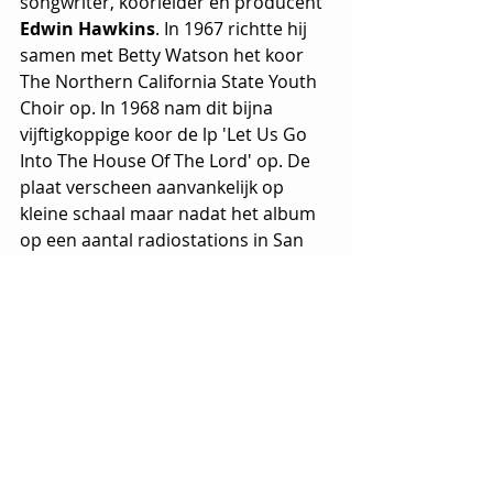
songwriter, koorleider en producent 
Edwin Hawkins
. In 1967 richtte hij 
samen met Betty Watson het koor 
The Northern California State Youth 
Choir op. In 1968 nam dit bijna 
vijftigkoppige koor de lp 'Let Us Go 
Into The House Of The Lord' op. De 
plaat verscheen aanvankelijk op 
kleine schaal maar nadat het album 
op een aantal radiostations in San 
Francisco werd gedraaid kwam het 
album in 1969 grootschaliger uit via 
platenmaatschappij Buddah 
Records. De naam van het koor werd 
veranderd in The Edwin Hawkins 
Singers. Het nummer 'Oh Happy 
Day' werd op single uitgebracht en 
werd binnen twee maanden meer 
dan een miljoen keer verkocht. Het 