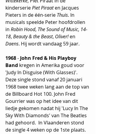
Wittekerke
, Piet Piraat in de 
kinderserie 
Piet Piraat
 en Jacques 
Pieters in de één-serie 
Thuis
. In 
musicals speelde Peter hoofdrollen 
in 
Robin Hood
, 
The Sound of Music
, 
14-
18
, 
Beauty & the Beast
, 
Oliver!
 en 
Daens
. Hij wordt vandaag 59 jaar.
1968
 - 
John Fred & His Playboy 
Band
 kregen in Amerika goud voor 
'Judy In Disguise (With Glasses)'. 
Deze single stond vanaf 20 januari 
1968 twee weken lang aan de top van 
de Billboard Hot 100. John Fred 
Gourrier was op het idee van dit 
liedje gekomen nadat hij 'Lucy In The 
Sky With Diamonds' van The Beatles 
had gehoord.  In Vlaanderen stond 
de single 4 weken op de 1ste plaats.