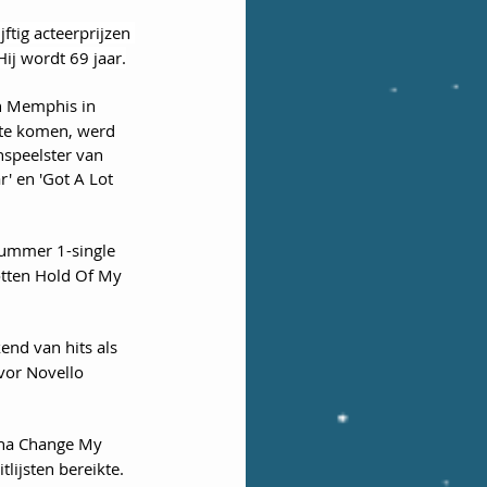
ftig acteerprijzen 
ij wordt 69 jaar.
in Memphis in 
 te komen, werd 
nspeelster van 
' en 'Got A Lot 
nummer 1-single 
otten Hold Of My 
end van hits als 
Ivor Novello 
nna Change My 
lijsten bereikte. 