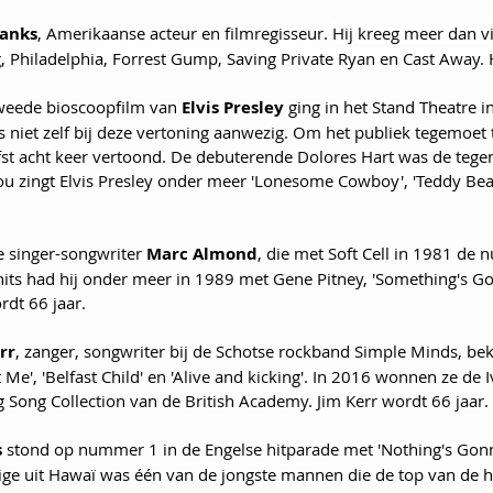
anks
, Amerikaanse acteur en filmregisseur. 
Hij kreeg meer dan vij
, Philadelphia, Forrest Gump, Saving Private Ryan en Cast Away. H
 tweede bioscoopfilm van 
Elvis Presley
 ging in het Stand Theatre 
 niet zelf bij deze vertoning aanwezig. Om het publiek tegemoet
efst acht keer vertoond. De debuterende Dolores Hart was de tege
 You zingt Elvis Presley onder meer 'Lonesome Cowboy', 'Teddy Bear
e singer-songwriter 
Marc Almond
, die met Soft Cell in 1981 de 
ohits had hij onder meer in 1989 met Gene Pitney, 'Something's G
dt 66 jaar.
rr
, zanger, songwriter bij de Schotse rockband Simple Minds, bek
 Me', 'Belfast Child' en 'Alive and kicking'. In 2016 wonnen ze de 
Song Collection van de British Academy. Jim Kerr wordt 66 jaar.
s
 stond op nummer 1 in de Engelse hitparade met 'Nothing's Go
ige uit Hawaï was één van de jongste mannen die de top van de hit