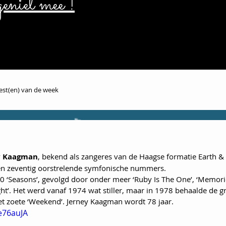
eniet mee !
iest(en) van de week
y Kaagman
, bekend als zangeres van de Haagse formatie Earth & 
ren zeventig oorstrelende symfonische nummers.
70 ‘Seasons’, gevolgd door onder meer ‘Ruby Is The One’, ‘Memori
t’. Het werd vanaf 1974 wat stiller, maar in 1978 behaalde de 
het zoete ‘Weekend’. Jerney Kaagman wordt 78 jaar.
e76auJA