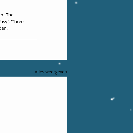
r. The 
sy', 'Three 
den.
Alles weergeven