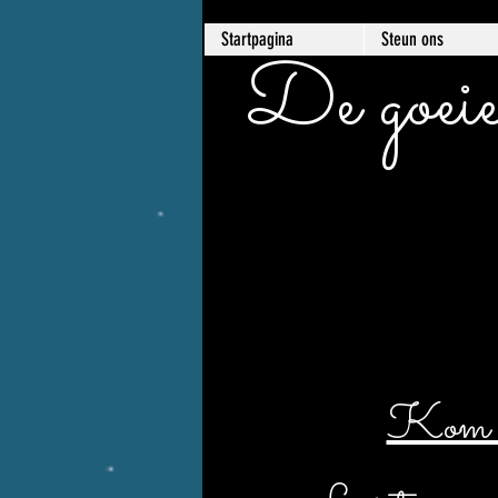
Startpagina
Steun ons
De goeie
Kom er