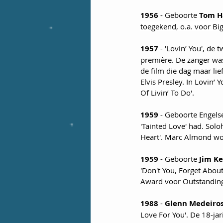
1956
 - Geboorte 
Tom H
toegekend, o.a. voor Big
1957
 - 'Lovin’ You', de
première. De zanger was
de film die dag maar li
Elvis Presley. In Lovin’
Of Livin’ To Do'.
1959
 - Geboorte Engels
'Tainted Love' had. Sol
Heart'. Marc Almond wor
1959
 - Geboorte 
Jim Ke
'Don't You, Forget About
Award voor Outstanding 
1988
 - 
Glenn Medeiro
Love For You'. De 18-jar