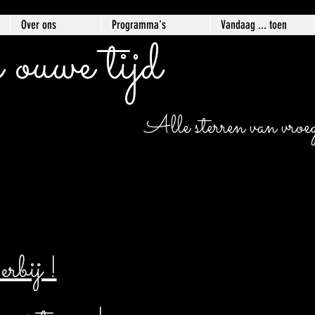
Over ons
Programma's
Vandaag ... toen
 ouwe tijd
Alle sterren van vroege
bij !