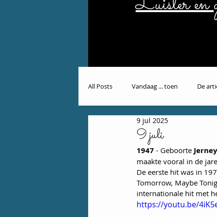
Luister en g
All Posts
Vandaag ... toen
De art
9 jul 2025
9 juli
1947
 - Geboorte 
Jerne
maakte vooral in de ja
De eerste hit was in 19
Tomorrow, Maybe Tonigh
internationale hit met 
https://youtu.be/4iK5