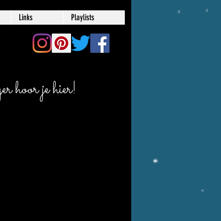
Links
Playlists
r hoor je hier!