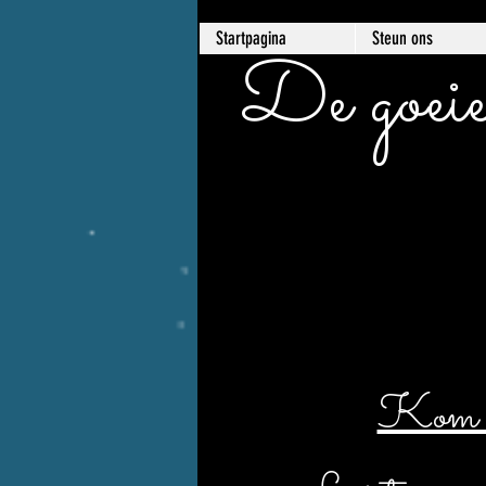
Startpagina
Steun ons
De goeie
Kom er