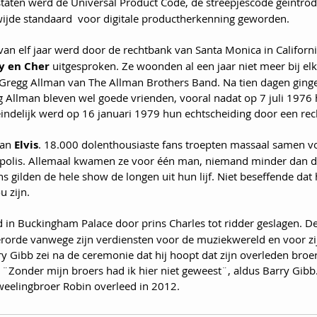
 staten werd de Universal Product Code, de streepjescode geintrod
ijde standaard  voor digitale productherkenning geworden.
 van elf jaar werd door de rechtbank van Santa Monica in Californi
y en Cher
 uitgesproken. Ze woonden al een jaar niet meer bij elk
Gregg Allman van The Allman Brothers Band. Na tien dagen ginge
gg Allman bleven wel goede vrienden, vooral nadat op 7 juli 1976 
indelijk werd op 16 januari 1979 hun echtscheiding door een rec
van 
Elvis
. 18.000 dolenthousiaste fans troepten massaal samen v
polis. Allemaal kwamen ze voor één man, niemand minder dan de 
ans gilden de hele show de longen uit hun lijf. Niet beseffende dat h
u zijn.
d in Buckingham Palace door prins Charles tot ridder geslagen. D
rorde vanwege zijn verdiensten voor de muziekwereld en voor zi
ry Gibb zei na de ceremonie dat hij hoopt dat zijn overleden broe
. ¨Zonder mijn broers had ik hier niet geweest¨, aldus Barry Gibb
tweelingbroer Robin overleed in 2012.