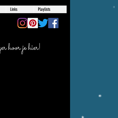
Links
Playlists
r hoor je hier!