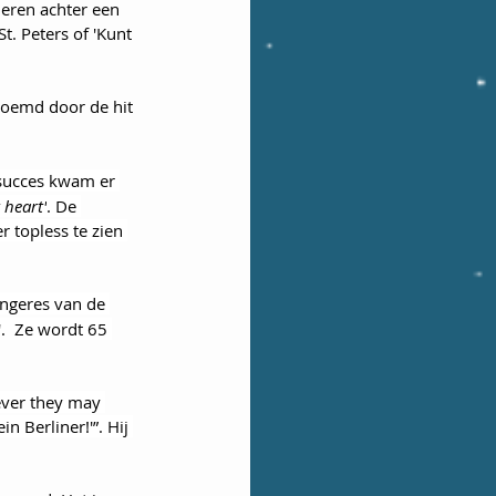
eren achter een 
t. Peters of 'Kunt 
roemd door de hit 
succes kwam er 
 heart'
. De 
 topless te zien 
angeres van de 
.  Ze wordt 65 
ever they may 
in Berliner!'”. Hij 