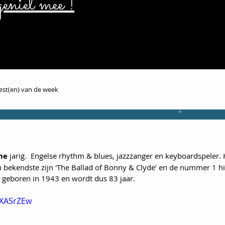
eniet mee !
iest(en) van de week
me
 jarig.  Engelse rhythm & blues, jazzzanger en keyboardspeler. 
ijn bekendste zijn 'The Ballad of Bonny & Clyde' en de nummer 1 hi
d geboren in 1943 en wordt dus 83 jaar.
xXASrZEw