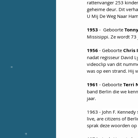
rattenvanger 253 kinder
geheime deur. Dit verhaa
U Mij De Weg Naar Hamel
1953
 -  Geboorte 
Tonny
Missisippi. Ze wordt 73 
1956
 - Geboorte 
Chris 
nadat regisseur David Ly
videoclip van dit numme
was op een strand. Hij w
1961
 - Geboorte 
Terri
band Berlin die we kenn
jaar. 
1963 - 
John F. Kennedy 
live, are citizens of Berl
sprak deze woorden op 