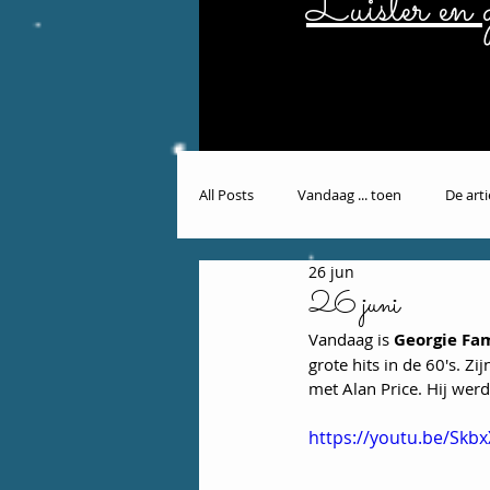
Luister en g
All Posts
Vandaag ... toen
De art
26 jun
26 juni
Vandaag is 
Georgie Fa
grote hits in de 60's. Z
met Alan Price. Hij wer
https://youtu.be/Skb