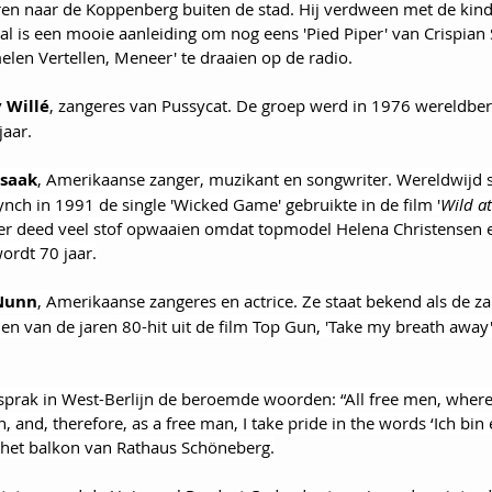
en naar de Koppenberg buiten de stad. Hij verdween met de kind
l is een mooie aanleiding om nog eens 'Pied Piper' van Crispian S
en Vertellen, Meneer' te draaien op de radio.
 Willé
, zangeres van Pussycat. De groep werd in 1976 wereldbe
jaar.
Isaak
, Amerikaanse zanger, muzikant en songwriter. Wereldwijd 
nch in 1991 de single 'Wicked Game' gebruikte in de film '
Wild at
r deed veel stof opwaaien omdat topmodel Helena Christensen er
ordt 70 jaar.
 Nunn
, Amerikaanse zangeres en actrice. Ze staat bekend als de z
en van de jaren 80-hit uit de film Top Gun, 'Take my breath away'
sprak in West-Berlijn de beroemde woorden: “All free men, wher
in, and, therefore, as a free man, I take pride in the words ‘Ich bin e
het balkon van Rathaus Schöneberg.