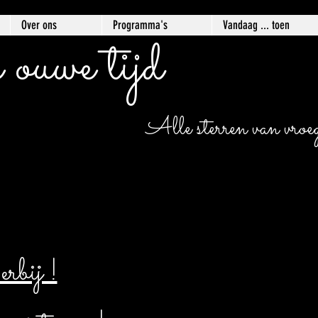
Over ons
Programma's
Vandaag ... toen
 ouwe tijd
Alle sterren van vroege
bij !