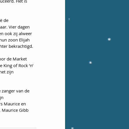
uceerd. Het is 
ë de 
aar. Vier dagen 
n ook zij alweer 
hun zoon Elijah 
hter bekrachtigd.
oor de Market 
King of Rock ‘n’ 
et zijn 
e zanger van de 
jn 
rs Maurice en 
. Maurice Gibb 