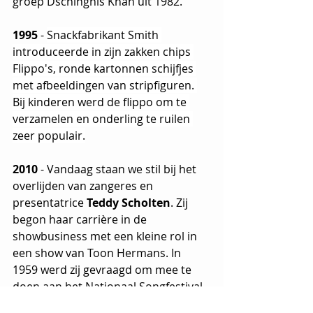
groep Dschinghis Khan uit 1982.
1995
 - 
Snackfabrikant Smith 
introduceerde in zijn zakken chips 
Flippo's, ronde kartonnen schijfjes 
met afbeeldingen van stripfiguren. 
Bij kinderen werd de flippo om te 
verzamelen en onderling te ruilen 
zeer populair.
2010
 - Vandaag staan we stil bij het 
overlijden van zangeres en 
presentatrice 
Teddy Scholten
. Zij 
begon haar carrière in de 
showbusiness met een kleine rol in 
een show van Toon Hermans. In 
1959 werd zij gevraagd om mee te 
doen aan het Nationaal Songfestival. 
Met 'Een Beetje', dat op het 