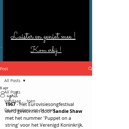
Luister en geniet mee !
Kom erbij !
Post
All Posts
8 apr
All Posts
8 april
Vandaag ... toen
1967
 - Het Eurovisiesongfestival 
De artiest(en) van de week
werd gewonnen door 
Sandie Shaw 
met het nummer 'Puppet on a 
string' voor het Verenigd Koninkrijk. 