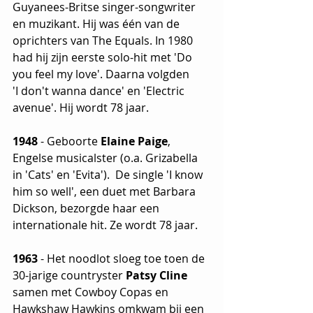
Guyanees-Britse singer-songwriter 
en muzikant. Hij was één van de 
oprichters van The Equals. In 1980 
had hij zijn eerste solo-hit met 'Do 
you feel my love'. Daarna volgden 
'I don't wanna dance' en 'Electric 
avenue'. Hij wordt 78 jaar.
1948
 - Geboorte 
Elaine Paige
, 
Engelse musicalster (o.a. Grizabella 
in 'Cats' en 'Evita').  De single 'I know 
him so well', een duet met Barbara 
Dickson, bezorgde haar een 
internationale hit. Ze wordt 78 jaar.
1963
 - Het noodlot sloeg toe toen de 
30-jarige countryster 
Patsy Cline
samen met Cowboy Copas en 
Hawkshaw Hawkins omkwam bij een 