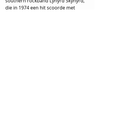
southern rockband Lynyrd Skynyrd, 
die in 1974 een hit scoorde met 
'Sweet Home Alabama' uitbracht. Hij 
is 71 jaar geworden.
Vandaag ... toen
Recente blogposts
Alles weergeven