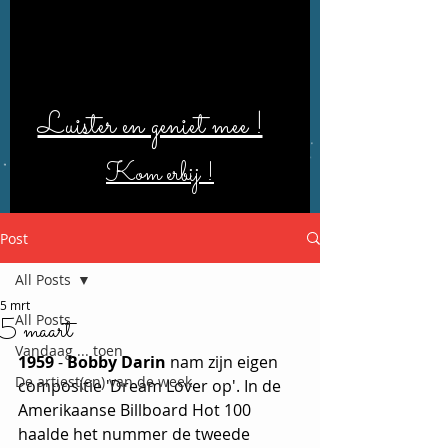
Luister en geniet mee !
Kom erbij !
Post
All Posts
5 mrt
All Posts
5 maart
Vandaag ... toen
1959
 - 
Bobby Darin
 nam zijn eigen 
De artiest(en) van de week
compositie 'Dream Lover op'. In de 
Amerikaanse Billboard Hot 100 
haalde het nummer de tweede 