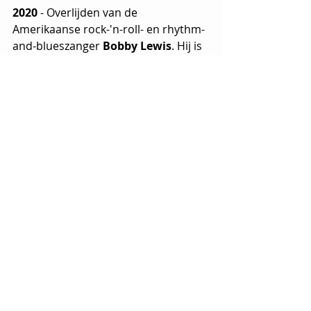
2020
 - Overlijden van de 
Amerikaanse rock-'n-roll- en rhythm-
and-blueszanger 
Bobby Lewis
. Hij is 
vooral bekend van zijn hitsingles 
'Tossin' en Turnin' uit 1961 en 'One 
Track Mind'. Hij is 95 jaar geworden.
2023
 - Overlijden van de Canadese 
gitarist en zanger 
Tim Bachman
. Hij 
was vooral bekend als lid van 
Bachman-Turner Overdrive die in 
1974 een hit hadden met 'You Ain't 
Seen Nothing Yet'. Tim Bachman was 
één van de vier oprichters van de 
band, een groep die wereldwijd bijna 
30 miljoen albums heeft verkocht en 
waarvan ook zijn broers Randy en 
Robbie deel uitmaakten. Tim 