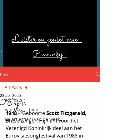
Luister en geniet mee !
Kom erbij !
Post
All Posts
28 apr 2025
All Posts
28 april
Vandaag ... toen
1948
 -  Geboorte 
Scott Fitzgerald
, 
De artiest(en) van de week
Britse
zanger. Hij nam voor het 
Verenigd Koninkrijk deel aan het 
Eurovisiesongfestival van 1988 in 