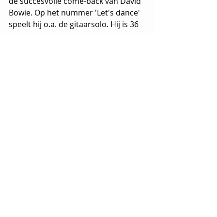
de succesvolle come-back van David 
Bowie. Op het nummer 'Let's dance' 
speelt hij o.a. de gitaarsolo. Hij is 36 
jaar geworden.
Ook jarig vandaag:
 Tom Lanoye
 (67),  
Jo De Poorter
 (59)
Vandaag ... toen
Recente blogposts
Alles weergeven