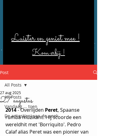
Luister en geniet mee !
Kom erbij !
Post
All Posts
27 aug 2025
All Posts
27 augustus
Vandaag ... toen
2014 
- Overlijden 
Peret
,
Spaanse 
De artiest(en) van de week
rumba muzikant. Hij scoorde een 
wereldhit met 'Borriquito'. Pedro 
Calaf alias Peret was een pionier van 