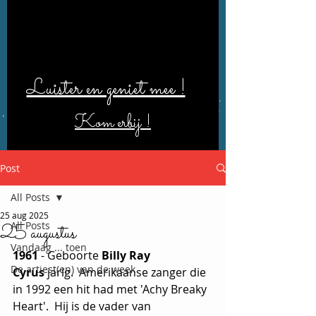
Luister en geniet mee !
Kom erbij !
Post
All Posts
25 aug 2025
All Posts
25 augustus
Vandaag ... toen
1961 
- Geboorte 
Billy Ray 
De artiest(en) van de week
Cyrus
 jarig.  Amerikaanse zanger die 
in 1992 een hit had met 'Achy Breaky 
Heart'.  Hij is de vader van 