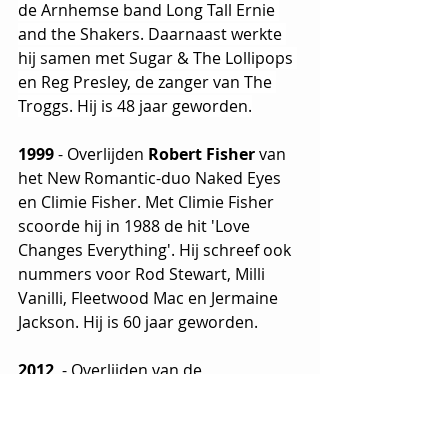
de Arnhemse band Long Tall Ernie 
and the Shakers. Daarnaast werkte 
hij samen met Sugar & The Lollipops 
en Reg Presley, de zanger van The 
Troggs. Hij is 48 jaar geworden.
1999 
- Overlijden 
Robert Fisher
 van 
het New Romantic-duo Naked Eyes 
en Climie Fisher. Met Climie Fisher 
scoorde hij in 1988 de hit 'Love 
Changes Everything'. Hij schreef ook 
nummers voor Rod Stewart, Milli 
Vanilli, Fleetwood Mac en Jermaine 
Jackson. Hij is 60 jaar geworden.
2012
  - Overlijden van de 
Amerikaanse astronaut 
Neil 
Armstrong
. Op 20 juli 1969 landde 
hij met de Apollo 11 op de maan. Hij 