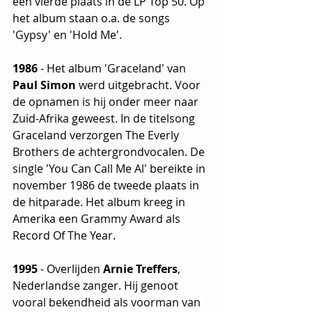
een vierde plaats in de LP Top 50. Op 
het album staan o.a. de songs 
'Gypsy' en 'Hold Me'.
1986
 - Het album 'Graceland' van 
Paul Simon
 werd uitgebracht. Voor 
de opnamen is hij onder meer naar 
Zuid-Afrika geweest. In de titelsong 
Graceland verzorgen The Everly 
Brothers de achtergrondvocalen. De 
single 'You Can Call Me Al' bereikte in 
november 1986 de tweede plaats in 
de hitparade. Het album kreeg in 
Amerika een Grammy Award als 
Record Of The Year.
1995 
- Overlijden
 Arnie Treffers
, 
Nederlandse zanger. Hij genoot 
vooral bekendheid als voorman van 