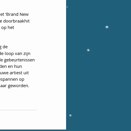
met 'Brand New 
le doorbraakhit 
 op het 
g de 
e loop van zijn 
de gebeurtenissen 
rden en hun 
we artiest uit 
espannen op 
jaar geworden.