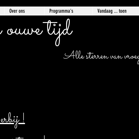
Over ons
Programma's
Vandaag ... toen
 ouwe tijd
Alle sterren van vroege
bij !