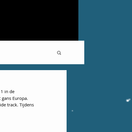
1 in de 
t gans Europa. 
de track. Tijdens 