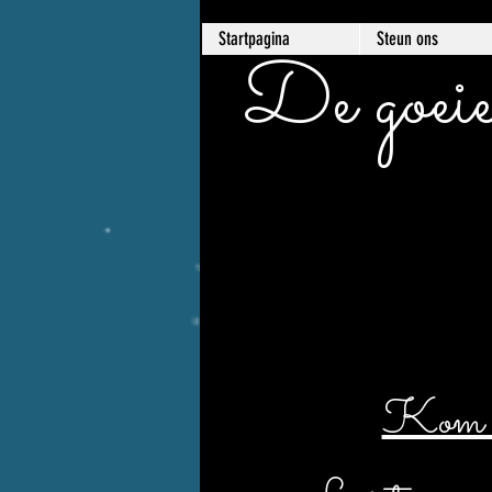
Startpagina
Steun ons
De goeie
Kom er