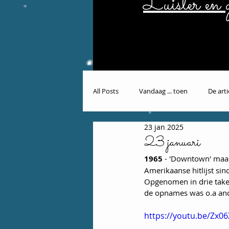
Luister en g
All Posts
Vandaag ... toen
De art
23 jan 2025
23 januari
1965
 - 'Downtown' maa
Amerikaanse hitlijst si
Opgenomen in drie takes,
de opnames was o.a ande
https://youtu.be/Zx0