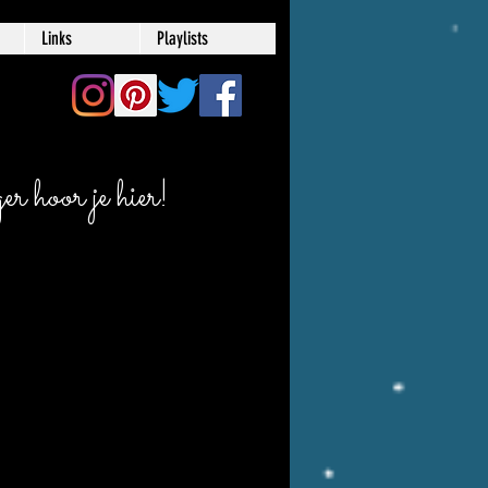
Links
Playlists
r hoor je hier!