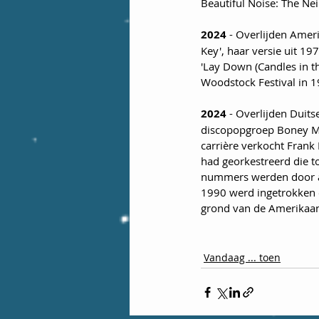
Beautiful Noise: The Ne
2024
 - Overlijden Amer
Key', haar versie uit 19
'Lay Down (Candles in t
Woodstock Festival in 1
2024
 - Overlijden Duit
discopopgroep Boney M.,
carrière verkocht Frank
had georkestreerd die to
nummers werden door an
1990 werd ingetrokken 
grond van de Amerikaan
Vandaag ... toen