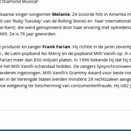
il Diamond Musical’
ikaanse singer-songwriter 
Melanie
. Ze scoorde hits in Amerika 
70 van 'Ruby Tuesday' van de Rolling Stones en  haar internationa
he Rain)', die werd geïnspireerd door haar ervaring met optredens
969. Ze is 76 jaar geworden.
se producer en zanger 
Frank Farian
. Hij richtte in de jaren zeventi
 de Latin-popband No Mercy en de popband Milli Vanilli op. In d
 Farian meer dan 850 miljoen platen. In 1990 bekende hij dat hij 
t het Milli Vanilli-schandaal leidden. De zangers lipsynchronisee
deren ingezongen. Milli Vanilli's Grammy Award voor beste nieu
en in de Verenigde Staten werden minstens 26 rechtszaken aang
se wetgeving ter bescherming van consumentenfraude. Hij is82 