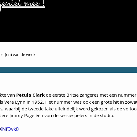
eniet mee !
iest(en) van de week
kte van 
Petula Clark
 de eerste Britse zangeres met een nummer 
nds Vera Lynn in 1952. Het nummer was ook een grote hit in zowa
 waarbij de tweede take uiteindelijk werd gekozen als de voltooi
re Jimmy Page één van de sessiespelers in de studio.
6XNfDvk0