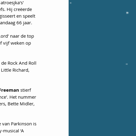
atroesjka's'  
s. Hij creëerde 
isseert en speelt 
andaag 66 jaar.
ord' naar de top 
f vijf weken op 
n de Rock And Roll 
ittle Richard, 
Freeman
 stierf 
ance'. Het nummer 
s, Bette Midler, 
 van Parkinson is 
-musical ‘A 