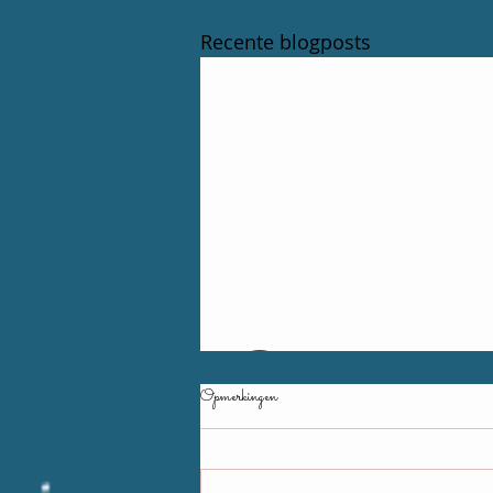
Recente blogposts
Opmerkingen
7 augustus