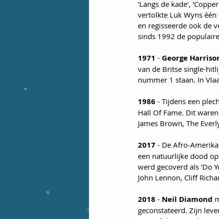
'Langs de kade', 'Coppers
vertolkte Luk Wyns één 
en regisseerde ook de ve
sinds 1992 de populair
1971
 - 
George Harriso
van de Britse single-hit
nummer 1 staan. In Vlaa
1986
 - Tijdens een ple
Hall Of Fame. Dit waren 
James Brown, The Everly
2017
 - De Afro-Amerika
een natuurlijke dood op
werd gecoverd als 'Do Y
John Lennon, Cliff Rich
2018
 - 
Neil Diamond
 
geconstateerd. Zijn lev