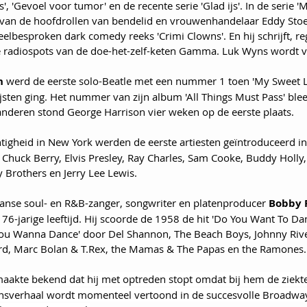
', 'Gevoel voor tumor' en de recente serie 'Glad ijs'. In de serie 'M
van de hoofdrollen van bendelid en vrouwenhandelaar Eddy Stoef
elbesproken dark comedy reeks 'Crimi Clowns'. En hij schrijft, reg
e radiospots van de doe-het-zelf-keten Gamma. Luk Wyns wordt v
n
 werd de eerste solo-Beatle met een nummer 1 toen 'My Sweet L
lijsten ging. Het nummer van zijn album 'All Things Must Pass' blee
nderen stond George Harrison vier weken op de eerste plaats.
chtigheid in New York werden de eerste artiesten geïntroduceerd i
Chuck Berry, Elvis Presley, Ray Charles, Sam Cooke, Buddy Holly, L
 Brothers en Jerry Lee Lewis.
anse soul- en R&B-zanger, songwriter en platenproducer 
Bobby 
 76-jarige leeftijd. Hij scoorde de 1958 de hit 'Do You Want To D
ou Wanna Dance' door Del Shannon, The Beach Boys, Johnny River
ard, Marc Bolan & T.Rex, the Mamas & The Papas en the Ramones.
maakte bekend dat hij met optreden stopt omdat bij hem de ziekte
ensverhaal wordt momenteel vertoond in de succesvolle Broadway