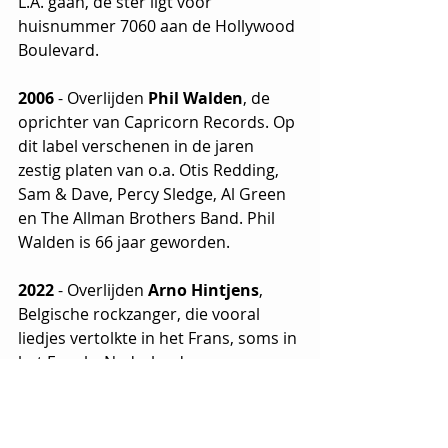
L.A. gaan, de ster ligt voor 
huisnummer 7060 aan de Hollywood 
Boulevard.
2006 
- Overlijden
 Phil Walden
, de 
oprichter van Capricorn Records. Op 
dit label verschenen in de jaren 
zestig platen van o.a. Otis Redding, 
Sam & Dave, Percy Sledge, Al Green 
en The Allman Brothers Band. Phil 
Walden is 66 jaar geworden.
2022
 - Overlijden 
Arno Hintjens
, 
Belgische rockzanger, die vooral 
liedjes vertolkte in het Frans, soms in 
het Engels, Nederlands en  
sporadisch ook in het Oostends 
dialect. Pas in 1980 kwam de grote 
doorbraak met de groep T.C. Matic. 