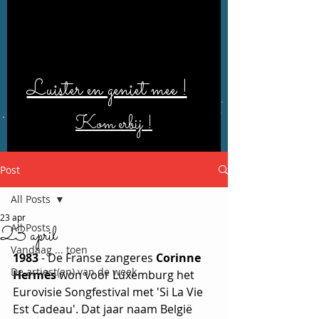
Luister en geniet mee !
Kom erbij !
Post
All Posts
23 apr
All Posts
23 april
Vandaag ... toen
1983
 - De Franse zangeres 
Corinne 
De artiest(en) van de week
Hermès
 won voor Luxemburg het 
Eurovisie Songfestival met 'Si La Vie 
Est Cadeau'. Dat jaar naam België 