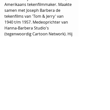
Amerikaans tekenfilmmaker. Maakte 
samen met Joseph Barbera de 
tekenfilms van 'Tom & Jerry' van 
1940 t/m 1957. Medeoprichter van 
Hanna-Barbera Studio's 
(tegenwoordig Cartoon Network). Hij 
is 90 jaar geworden. 
2016
 - De luchthaven van Zaventem 
en een metrostel bij metrostation 
Maalbeek in Brussel werden 
getroffen door bomaanslagen, 
gepleegd door zelfmoordterroristen. 
IS claimde de aanslagen.
2019
 - Overlijden 
Scott Walker
. 
Samen met John Maus en Gary Leeds 
begon hij in 1964 het trio The Walker 