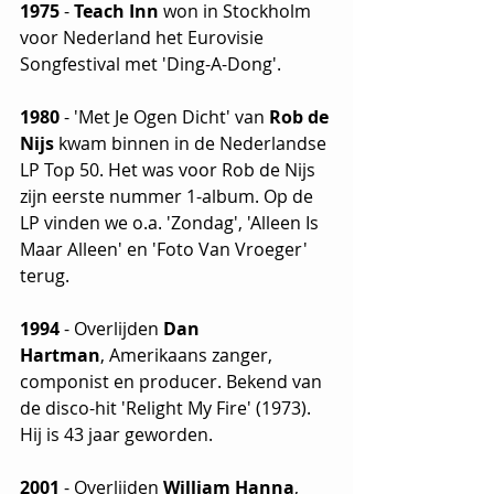
1975
 - 
Teach Inn
 won in Stockholm 
voor Nederland het Eurovisie 
Songfestival met 'Ding-A-Dong'.
1980
 - 'Met Je Ogen Dicht' van 
Rob de 
Nijs
 kwam binnen in de Nederlandse 
LP Top 50. Het was voor Rob de Nijs 
zijn eerste nummer 1-album. Op de 
LP vinden we o.a. 'Zondag', 'Alleen Is 
Maar Alleen' en 'Foto Van Vroeger' 
terug.
1994
 - Overlijden 
Dan 
Hartman
,
Amerikaans zanger, 
componist en producer. Bekend van 
de disco-hit 'Relight My Fire' (1973). 
Hij is 43 jaar geworden.
2001
 - Overlijden 
William Hanna
, 