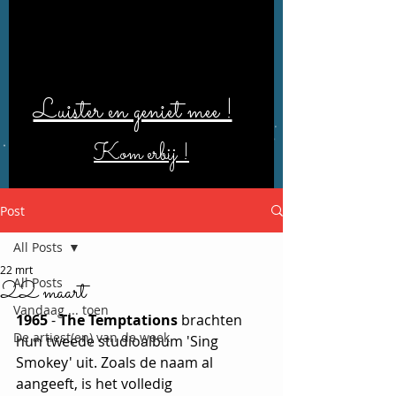
Luister en geniet mee !
Kom erbij !
Post
All Posts
22 mrt
All Posts
22 maart
Vandaag ... toen
1965
 - 
The Temptations
 brachten 
De artiest(en) van de week
hun tweede studioalbum 'Sing 
Smokey' uit. Zoals de naam al 
aangeeft, is het volledig 