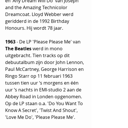
en 'Any Dream Will Do' van Joseph 
and the Amazing Technicolor 
Dreamcoat. Lloyd Webber werd 
geridderd in de 1992 Birthday 
Honours. Hij wordt 78 jaar.
1963
 - De LP 'Please Please Me' van 
The Beatles
 werd in mono 
uitgebracht. Tien tracks op dit 
debuutalbum zijn door John Lennon, 
Paul McCartney, George Harrison en 
Ringo Starr op 11 februari 1963 
tussen tien uur ‘s morgens en één 
uur ’s nachts in EMI-studio 2 aan de 
Abbey Road in Londen opgenomen. 
Op de LP staan o.a. 'Do You Want To 
Know A Secret', 'Twist And Shout', 
'Love Me Do', 'Please Please Me'.