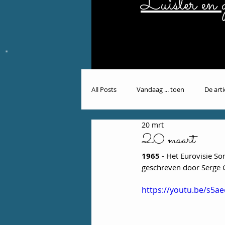
Luister en g
All Posts
Vandaag ... toen
De art
20 mrt
20 maart
1965
 - Het Eurovisie S
geschreven door Serge 
https://youtu.be/s5