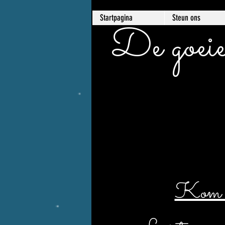
Startpagina
Steun ons
De goeie
Kom er