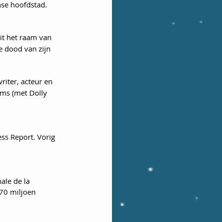
nse hoofdstad. 
it het raam van 
 dood van zijn 
riter, acteur en 
ams (met Dolly 
ss Report. Vorig 
ale de la 
70 miljoen 