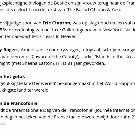
jksplechtigheid vlogen de Beatle en zijn vrouw terug naar de Fra
s deze vlucht aan de tekst van 'The Ballad Of John & Yoko'. 
e vijfjarige zoon van 
Eric Clapton
, was op slag dood na een val u
3ste verdieping van het luxe Galleria-gebouw in New York. Na de
on ter nagedachtenis 'Tears In Heaven'. 
y Rogers
, Amerikaanse countryzanger, fotograaf, schrijver, songw
an hem zijn: 'Coward of the County', 'Lady', 'Islands in the stre
night' (met Sheena Easton). Hij is 81 jaar geworden.
n het geluk
gelukkigste land ter wereld' bekendgemaakt in het World Happine
ukkigste land ter wereld. 
n de Francofonie
ndt de 'Internationale Dag van de Francofonie' (Journée Internation
en dag in het teken van de Franse taal die wereldwijd door ruim 2
t.