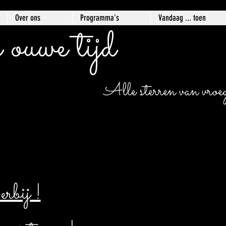
Over ons
Programma's
Vandaag ... toen
 ouwe tijd
Alle sterren van vroege
bij !