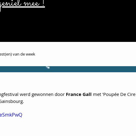
eniet mee !
iest(en) van de week
ongfestival werd gewonnen door
 France Gall 
met 'Poupée De Cire
Gainsbourg. 
aeeSmkPwQ