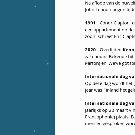
Na afloop van de huweli
John Lennon begon tijden
1991
 - Conor Clapton, d
een appartement op de 5
zoon  schreef Eric Clapt
2020
 - Overlijden 
Kenn
zakenman. Bekende hits v
Parton) en 'We've got to
Internationale dag va
Op deze dag wordt het '
jaar was FInland het gel
Internationale dag va
Jaarlijks op 20 maart vi
Francophonie) plaats. E
mensen gesproken word