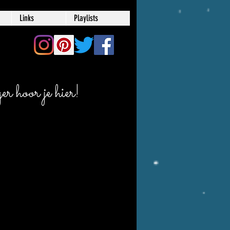
Links
Playlists
r hoor je hier!