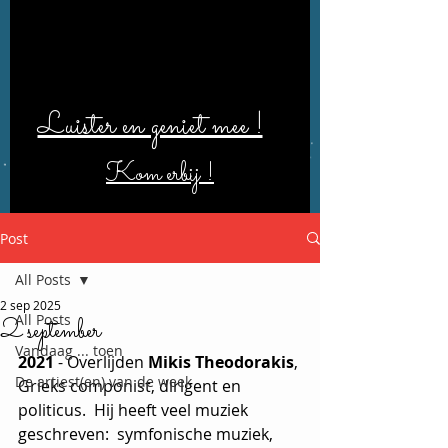
Luister en geniet mee !
Kom erbij !
Post
All Posts
2 sep 2025
All Posts
2 september
Vandaag ... toen
2021
 - Overlijden 
Mikis Theodorakis
, 
De artiest(en) van de week
Grieks componist, dirigent en 
politicus.  Hij heeft veel muziek 
geschreven:  symfonische muziek, 