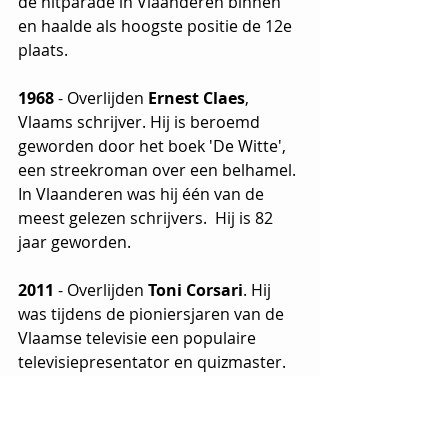
de hitparade in Vlaanderen binnen  
en haalde als hoogste positie de 12e 
plaats.
1968 
- Overlijden
 Ernest Claes
, 
Vlaams
schrijver. Hij is beroemd 
geworden door het boek 'De Witte', 
een streekroman over een belhamel. 
In Vlaanderen was hij één van de 
meest gelezen schrijvers.  Hij is 82 
jaar geworden. 	
2011
 - Overlijden 
Toni Corsari
. Hij 
was tijdens de pioniersjaren van de 
Vlaamse televisie een populaire 
televisiepresentator en quizmaster. 
Tijdens de jaren 50 en 60 was hij 
regelmatig op het NIR (en 
daaropvolgend de BRT) te zien. Hij 