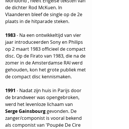
Moribond', heeft Engelse teksten van 
de dichter Rod McKuen. In 
Vlaanderen bleef de single op de 2e 
plaats in de hitparade steken.
1983
 - Na een ontwikkeltijd van vier 
jaar introduceerden Sony en Philips 
op 2 maart 1983 officieel de compact 
disc. Op de Firato van 1983, die na de 
zomer in de Amsterdamse RAI werd 
gehouden, kon het grote publiek met 
de compact disc kennismaken.
1991
 - Nadat zijn huis in Parijs door 
de brandweer was opengebroken, 
werd het levenloze lichaam van 
Serge Gainsbourg
 gevonden. De 
zanger/componist is vooral bekend 
als componist van 'Poupée De Cire 