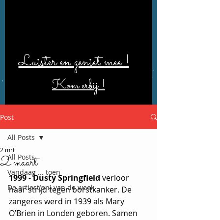
Luister en geniet mee !
Kom erbij !
Post
All Posts
2 mrt
All Posts
2 maart
Vandaag ... toen
1999
 - 
Dusty Springfield
 verloor 
De artiest(en) van de week
haar strijd tegen borstkanker. De 
zangeres werd in 1939 als Mary 
O’Brien in Londen geboren. Samen 