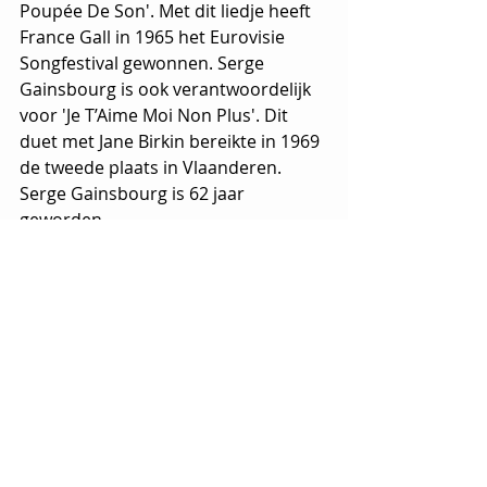
Poupée De Son'. Met dit liedje heeft 
France Gall in 1965 het Eurovisie 
Songfestival gewonnen. Serge 
Gainsbourg is ook verantwoordelijk 
voor 'Je T’Aime Moi Non Plus'. Dit 
duet met Jane Birkin bereikte in 1969 
de tweede plaats in Vlaanderen. 
Serge Gainsbourg is 62 jaar 
geworden.
2003
 - Overlijden 
Hank Ballard
, 
Amerikaanse zanger en songwriter, 
de zanger van de Midnighters en één 
van de eerste rock-'n-roll-artiesten 
die begin jaren vijftig opkwam. Hij is 
75 jaar geworden.
Ook jarig vandaag: 
Jon Bon Jovi 
(64),  
Chris Martin 
(49), 
Klaasje Meijer
 (31)