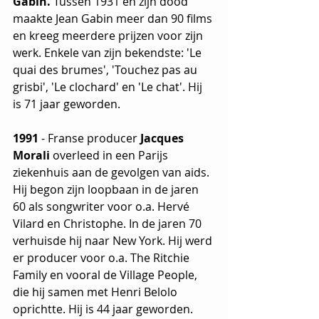
Gabin. 
Tussen 1931 en zijn dood 
maakte Jean Gabin meer dan 90 films 
en kreeg meerdere prijzen voor zijn 
werk. Enkele van zijn bekendste: 'Le 
quai des brumes', 'Touchez pas au 
grisbi', 'Le clochard' en 'Le chat'. Hij 
is 71 jaar geworden.
1991
 - Franse producer 
Jacques 
Morali
 overleed in een Parijs 
ziekenhuis aan de gevolgen van aids. 
Hij begon zijn loopbaan in de jaren 
60 als songwriter voor o.a. Hervé 
Vilard en Christophe. In de jaren 70 
verhuisde hij naar New York. Hij werd 
er producer voor o.a. The Ritchie 
Family en vooral de Village People, 
die hij samen met Henri Belolo 
oprichtte. Hij is 44 jaar geworden.