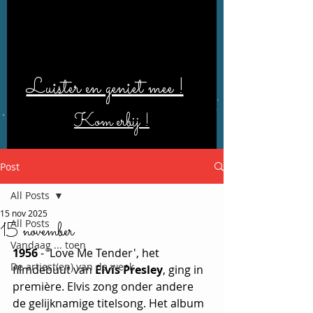
Luister en geniet mee !
Kom erbij !
Post
All Posts
15 nov 2025
All Posts
15 november
Vandaag ... toen
1956
 - 'Love Me Tender', het 
De artiest(en) van de week
filmdebuut van 
Elvis Presley
, ging in 
première. Elvis zong onder andere 
de gelijknamige titelsong. Het album 