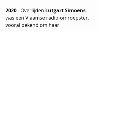
2020
 - Overlijden 
Lutgart Simoens
, 
was een Vlaamse radio-omroepster, 
vooral bekend om haar 
verzoekprogramma 'Vragen staat 
vrij' op BRT 2 Omroep Antwerpen. 
Daarnaast verzorgde zij ook elke 
vrijdagvoormiddag het populaire 
radioprogramma 'Platenpoets' 
waarin zij onder meer haar wekelijks 
weerpraatje had met Armand Pien. 
Lutgart Simoens was één van de 
populairste radiocoryfeeën in 
Vlaanderen en verkreeg mede 
hierdoor de bijnaam 'De Engel van 
Vlaanderen'.
Ze is 92 jaar geworden.
Vandaag ... toen