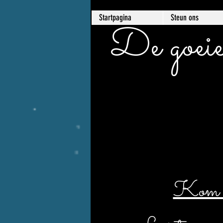
Startpagina
Steun ons
De goeie
Kom er