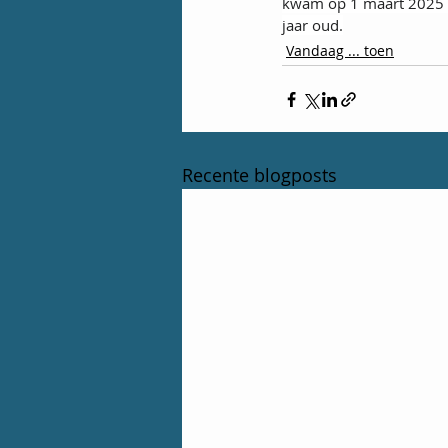
kwam op 1 maart 2025 o
jaar oud.
Vandaag ... toen
Recente blogposts