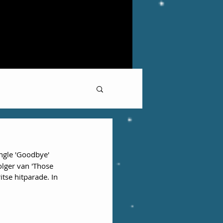
ngle 'Goodbye' 
lger van 'Those 
tse hitparade. In 