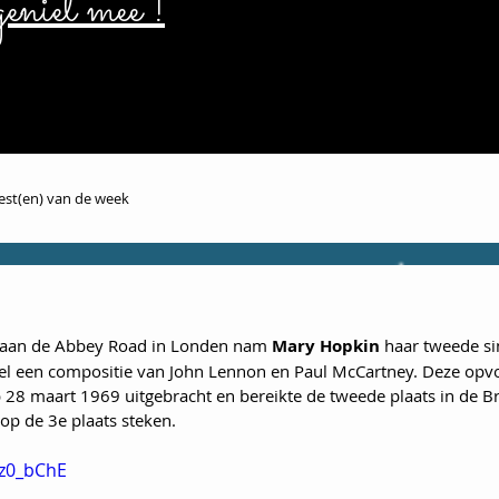
eniet mee !
iest(en) van de week
o aan de Abbey Road in Londen nam 
Mary Hopkin
 haar tweede si
eel een compositie van John Lennon en Paul McCartney. Deze opvo
28 maart 1969 uitgebracht en bereikte de tweede plaats in de Bri
 op de 3e plaats steken.
gz0_bChE