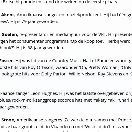
 Britse hitparade en stond drie weken op de eerste plaats.
 Akens
, Amerikaanse zanger en muziekproducent. Hij had één gro
ees'. HIj is 79 jaar geworden.
l Goelen
, tv-presentator en mediafiguur voor de VRT. Hij present
gen het consumentenprogramma 'Op de koop toe'. Hierbij werd 
ch ook?'. Hij is 68 jaar geworden.
Foster
. Hij was
 lid van de Country Music Hall of Fame en wordt ge
ootste hits van Roy Orbison, waaronder 'Oh, Pretty Woman', 'Only 
 ook grote hits voor Dolly Parton, Willie Nelson, Ray Stevens en Kr
kaanse zanger Leon Hughes. Hij was het laatste overgebleven orig
blues/rock-'n-roll-zanggroep scoorde hits met 'Yakety Yak', 'Charli
 jaar geworden.
 Stone
, Amerikaanse zangeres. Ze werkte o.a. samen met Prince,
ad ze haar grootste hit in Vlaanderen met 'Wish I didn't miss you'.