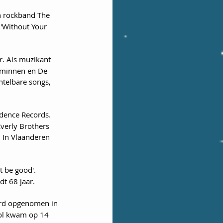
n rockband The 
 'Without Your 
r. Als muzikant 
rminnen en De 
ntelbare songs, 
dence Records.  
verly Brothers 
 In Vlaanderen 
 be good'. 
dt 68 jaar.
erd opgenomen in 
ool kwam op 14 