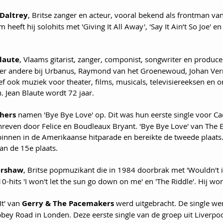
Daltrey
, Britse zanger en acteur, vooral bekend als frontman va
eeft hij solohits met 'Giving It All Away', 'Say It Ain’t So Joe' en
laute
, Vlaams gitarist, zanger, componist, songwriter en produce
der andere bij Urbanus, Raymond van het Groenewoud, Johan Ve
f ook muziek voor theater, films, musicals, televisiereeksen en o
 Jean Blaute wordt 72 jaar.
thers
 namen 'Bye Bye Love' op. Dit was hun eerste single voor Ca
even door Felice en Boudleaux Bryant. 'Bye Bye Love' van The E
nnen in de Amerikaanse hitparade en bereikte de tweede plaats.
an de 15e plaats.
ershaw
, Britse popmuzikant die in 1984 doorbrak met 'Wouldn't it
-hits 'I won't let the sun go down on me' en 'The Riddle'. Hij wor
t' van 
Gerry & The Pacemakers
 werd uitgebracht. De single w
bey Road in Londen. Deze eerste single van de groep uit Liverp