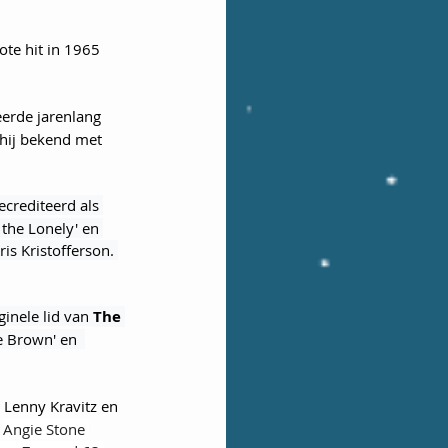
te hit in 1965 
eerde jarenlang 
hij bekend met 
crediteerd als 
the Lonely' en 
is Kristofferson. 
inele lid van 
The 
e Brown' en  
 Lenny Kravitz en 
 
Angie Stone 