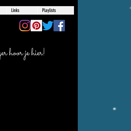
Links
Playlists
r hoor je hier!