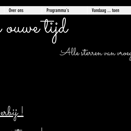
Over ons
Programma's
Vandaag ... toen
 ouwe tijd
Alle sterren van vroege
bij !