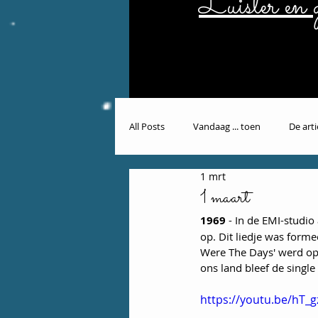
Luister en g
All Posts
Vandaag ... toen
De art
1 mrt
1 maart
1969
 - In de EMI-studi
op. Dit liedje was form
Were The Days' werd op 
ons land bleef de single
https://youtu.be/hT_