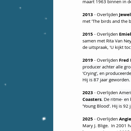
maart 1963 binnen in de
2013
 - Overlijden 
Jewel
met 'The birds and the b
2015
 - Overlijden 
Emie
samen met Rita Van Ney
de uitspraak, 'U kijkt to
2019
 - Overlijden 
Fred 
producer achter alle gr
'Crying', en produceerde
Hij is 87 jaar geworden.
2023
 - Overlijden 
Ameri
Coasters
. De ritme- en 
'Young Blood'. Hij is 92
2025
 - Overlijden 
Angie
Mary J. Blige.  In 2001 h