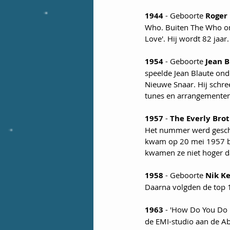
1944
 - Geboorte 
Roger 
Who. Buiten The Who om h
Love'. Hij wordt 82 jaar.
1954
 - Geboorte 
Jean B
speelde Jean Blaute on
Nieuwe Snaar. Hij schree
tunes en arrangementen.
1957
 - 
The Everly Bro
Het nummer werd geschr
kwam op 20 mei 1957 bi
kwamen ze niet hoger d
1958
 - Geboorte 
Nik K
Daarna volgden de top 10
1963
 - 'How Do You Do I
de EMI-studio aan de Ab