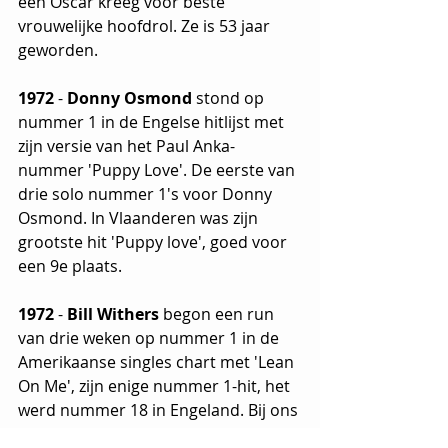
een Oscar kreeg voor beste 
vrouwelijke hoofdrol. Ze is 53 jaar 
geworden.
1972 
- 
Donny Osmond
 stond op 
nummer 1 in de Engelse hitlijst met 
zijn versie van het Paul Anka-
nummer 'Puppy Love'. De eerste van 
drie solo nummer 1's voor Donny 
Osmond. In Vlaanderen was zijn 
grootste hit 'Puppy love', goed voor 
een 9e plaats.
1972 
- 
Bill Withers
 begon een run 
van drie weken op nummer 1 in de 
Amerikaanse singles chart met 'Lean 
On Me', zijn enige nummer 1-hit, het 
werd nummer 18 in Engeland. Bij ons 
haalde de single de hitparade niet.