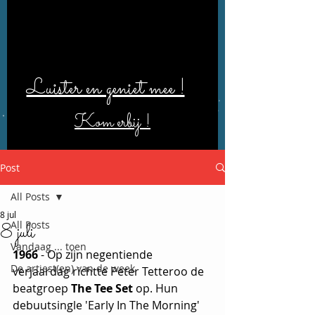
Luister en geniet mee !
Kom erbij !
Post
All Posts
8 jul
All Posts
8 juli
Vandaag ... toen
1966
 - Op zijn negentiende 
De artiest(en) van de week
verjaardag richtte Peter Tetteroo de 
beatgroep 
The Tee Set
 op. Hun 
debuutsingle 'Early In The Morning' 