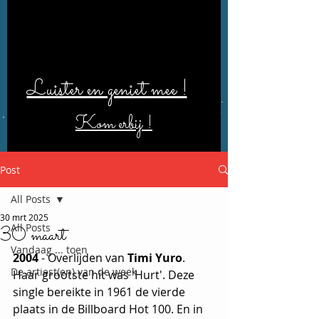
Luister en geniet mee !
Kom erbij !
Post
All Posts
30 mrt 2025
All Posts
30 maart
Vandaag ... toen
2004
 - Overlijden van 
Timi Yuro
.  
De artiest(en) van de week
Haar grootste hit was 'Hurt'. Deze 
single bereikte in 1961 de vierde 
plaats in de Billboard Hot 100. En in 