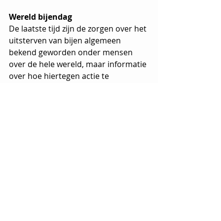
Wereld bijendag
De laatste tijd zijn de zorgen over het 
uitsterven van bijen algemeen 
bekend geworden onder mensen 
over de hele wereld, maar informatie 
over hoe hiertegen actie te 
ondernemen is in deze tijd schaars 
geworden. De Verenigde Naties 
hebben Wereldbijendag uitgeroepen 
om het bewustzijn over het belang 
van bijen te vergroten. Bijen worden 
voortdurend bedreigd door 
menselijke activiteiten, waaronder 
de introductie van invasieve 
insecten, pesticiden, veranderingen 
in landgebruik en 
monocultuurpraktijken, die in de 
loop van de tijd voortdurend 