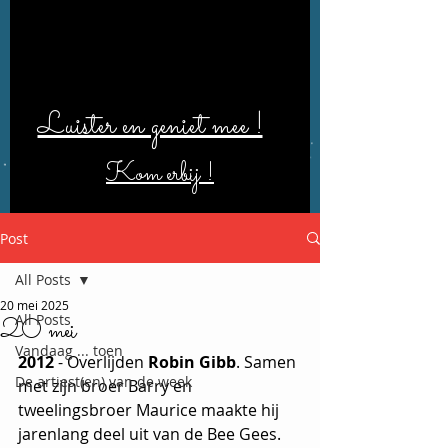
Luister en geniet mee !
Kom erbij !
Post
All Posts
20 mei 2025
All Posts
20 mei
Vandaag ... toen
2012 
- Overlijden 
Robin Gibb
. Samen 
De artiest(en) van de week
met zijn broer Barry en 
tweelingsbroer Maurice maakte hij 
jarenlang deel uit van de Bee Gees. 