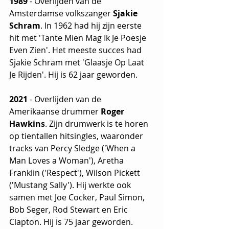
1989
 - Overlijden van de 
Amsterdamse volkszanger 
Sjakie 
Schram
. In 1962 had hij zijn eerste 
hit met 'Tante Mien Mag Ik Je Poesje 
Even Zien'. Het meeste succes had 
Sjakie Schram met 'Glaasje Op Laat 
Je Rijden'. Hij is 62 jaar geworden.
2021
 - Overlijden van de 
Amerikaanse drummer 
Roger 
Hawkins
. Zijn drumwerk is te horen 
op tientallen hitsingles, waaronder 
tracks van Percy Sledge ('When a 
Man Loves a Woman'), Aretha 
Franklin ('Respect'), Wilson Pickett 
('Mustang Sally'). Hij werkte ook 
samen met Joe Cocker, Paul Simon, 
Bob Seger, Rod Stewart en Eric 
Clapton. Hij is 75 jaar geworden.