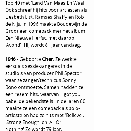
Top 40 met 'Land Van Maas En Waal'. 
Ook schreef hij hits voor artiesten als 
Liesbeth List, Ramses Shaffy en Rob 
de Nijs. In 1996 maakte Boudewijn de 
Groot een comeback met het album 
Een Nieuwe Herfst, met daarop  
'Avond'. Hij wordt 81 jaar vandaag.
1946
 - Geboorte 
Cher
. Ze werkte 
eerst als sessie-zangeres in de 
studio's van producer Phil Spector, 
waar ze zanger/technicus Sonny 
Bono ontmoette. Samen hadden ze 
een resem hits, waarvan 'I got you 
babe' de bekendste is. In de jaren 80 
maakte ze een comeback als solo-
artieste en had ze hits met 'Believe',  
'Strong Enough' en 'All Or 
Nothing'.Ze wordt 79 jaar.