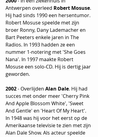
2000
 - In een ziekenhuis in 
Antwerpen overleed 
Robert Mosuse
. 
Hij had sinds 1990 een hersentumor. 
Robert Mosuse speelde met zijn 
broer Ronny, Dany Lademacher en 
Bart Peeters enkele jaren in The 
Radios. In 1993 hadden ze een 
nummer 1-notering met 'She Goes 
Nana'. In 1997 maakte Robert 
Mosuse een solo-CD. Hij is dertig jaar 
geworden.
2002
 - Overlijden 
Alan Dale
. Hij had 
succes met onder meer 'Cherry Pink 
And Apple Blossom White', 'Sweet 
And Gentle' en 'Heart Of My Heart'. 
In 1948 was hij voor het eerst op de 
Amerikaanse televisie te zien met zijn 
Alan Dale Show. Als acteur speelde 