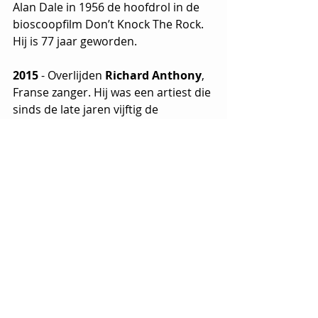
Alan Dale in 1956 de hoofdrol in de 
bioscoopfilm Don’t Knock The Rock. 
Hij is 77 jaar geworden.
2015
 - Overlijden 
Richard Anthony
, 
Franse zanger. Hij was een artiest die 
sinds de late jaren vijftig de 
Amerikaanse en Britse rock 
populariseerde bij het Franse 
publiek. Hij deed dat door covers te 
maken van liedjes die elders al een 
groot succes waren geworden. Zijn 
adaptatie van '500 Miles' ('J'entends 
siffler le train') werd in de jaren 60 
een verkoopsucces. Richard Anthony 
scoorde ook een hit met
 '
Je me suis 
souvent demandé', de Franse versie 
van 'Ik heb me dikwijls afgevraagd' 
van Bobbejaan Schoepen. Hij is 77 