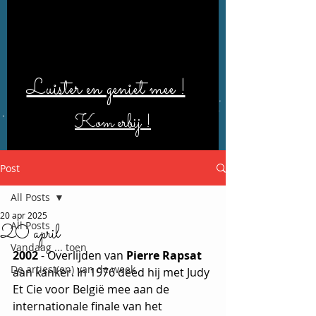
Luister en geniet mee !
Kom erbij !
Post
All Posts
20 apr 2025
All Posts
20 april
Vandaag ... toen
2002
 - Overlijden van 
Pierre Rapsat
De artiest(en) van de week
aan kanker. In 1976 deed hij met Judy 
Et Cie voor België mee aan de 
internationale finale van het 