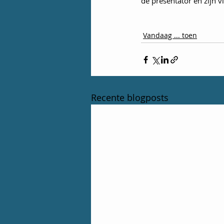
de presentator en zijn 
Vandaag ... toen
Recente blogposts