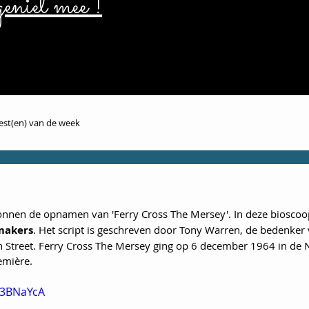
eniet mee !
iest(en) van de week
gonnen de opnamen van 'Ferry Cross The Mersey'. In deze bioscoo
makers
. Het script is geschreven door Tony Warren, de bedenker 
on Street. Ferry Cross The Mersey ging op 6 december 1964 in de 
emière. 
83BNaYcA