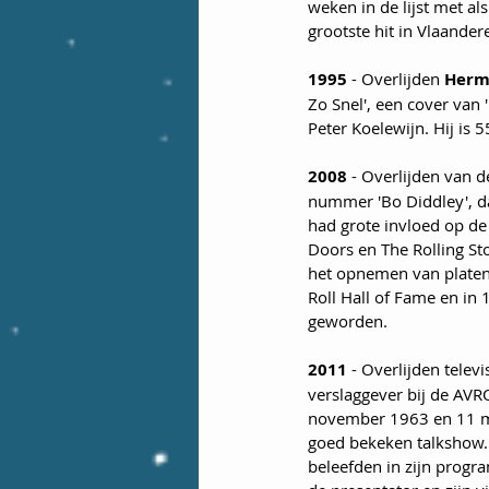
weken in de lijst met a
grootste hit in Vlaander
1995
 - Overlijden 
Herm
Zo Snel', een cover van
Peter Koelewijn. Hij is 
2008
 - Overlijden van d
nummer 'Bo Diddley', da
had grote invloed op de
Doors en The Rolling S
het opnemen van platen 
Roll Hall of Fame en in
geworden.
2011
 - Overlijden telev
verslaggever bij de AVR
november 1963 en 11 me
goed bekeken talkshow. 
beleefden in zijn progr