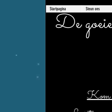
Startpagina
Steun ons
De goeie
Kom er