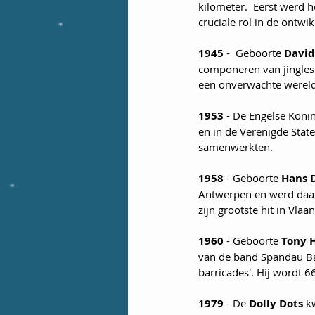
kilometer.  Eerst werd h
cruciale rol in de ontwi
1945
 -  Geboorte 
David
componeren van jingles 
een onverwachte wereldh
1953
 - De Engelse Konin
en in de Verenigde Stat
samenwerkten.
1958
 - Geboorte 
Hans D
Antwerpen en werd daarn
zijn grootste hit in Vlaa
1960 
- Geboorte 
Tony 
van de band Spandau Ball
barricades'. Hij wordt 66
1979
 - De 
Dolly Dots
 k