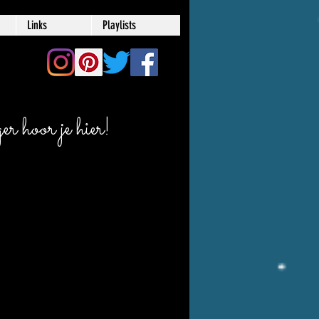
Links
Playlists
r hoor je hier!