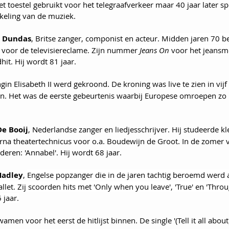
et toestel gebruikt voor het telegraafverkeer maar 40 jaar later s
kkeling van de muziek.
 Dundas
, Britse zanger, componist en acteur. 
Midden jaren 70 be
voor de televisiereclame. Zijn nummer 
Jeans On
 voor het jeansm
it. Hij wordt 81 jaar.
gin Elisabeth II werd gekroond. De kroning was live te zien in vij
en. Het was de eerste gebeurtenis waarbij Europese omroepen zo
e Booij
, Nederlandse zanger en liedjesschrijver. Hij studeerde kl
a theatertechnicus voor o.a. Boudewijn de Groot. In de zomer v
nderen: 'Annabel'. Hij wordt 68 jaar.
Hadley
, 
Engelse popzanger die in de jaren tachtig beroemd werd a
et. Zij scoorden hits met 'Only when you leave', 'True' en 'Throu
 jaar.
wamen voor het eerst de hitlijst binnen. De single '(Tell it all abou