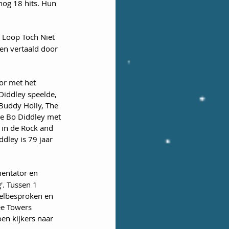
nog 18 hits. Hun 
 Loop Toch Niet 
en vertaald door 
oor met het 
Diddley speelde, 
Buddy Holly, The 
te Bo Diddley met 
 in de Rock and 
dley is 79 jaar 
mentator en 
'. Tussen 1 
elbesproken en 
ee Towers 
en kijkers naar 