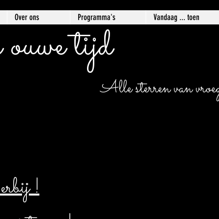
Over ons
Programma's
Vandaag ... toen
 ouwe tijd
Alle sterren van vroege
bij !