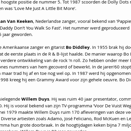
ls hoogste positie de nummer 5. Tot 1987 scoorden de Dolly Dots 
en was 'Love Me Just A Little Bit More'.
an Van Keeken
, Nederlandse zanger, vooral bekend van 'Pappie
 'Daddy Don't You Walk So Fast'. Het nummer werd geproduceerd 
55 jaar geworden.
e Amerikaanse zanger en gitarist 
Bo Diddley
. In 1955 brak hij d
t de eerste plaats in de R & B-lijst haalde. De manier waarop Bo 
 verdere ontwikkeling van de rock 'n roll. Zo hebben onder meer 
tones nummers van hem gecoverd of bewerkt. In de jaren'60 stop
maar trad hij af en toe nog wel op. In 1987 werd hij opgenomen
 1998 kreeg hij een Grammy Award voor zijn gehele oeuvre. Bo Did
isielegende 
Willem Duys
. Hij was ruim 40 jaar presentator, com
O. Hij is vooral bekend van zijn TV-programma 'Voor De Vuist Weg
i 1979 maakte Willem Duys ruim 170 afleveringen van deze ve
Diverse artiesten zoals Adamo, José Feliciano, Rod McKuen en L
amma hun grote doorbraak. In de hoogtijdagen keken bijna 7 miljo