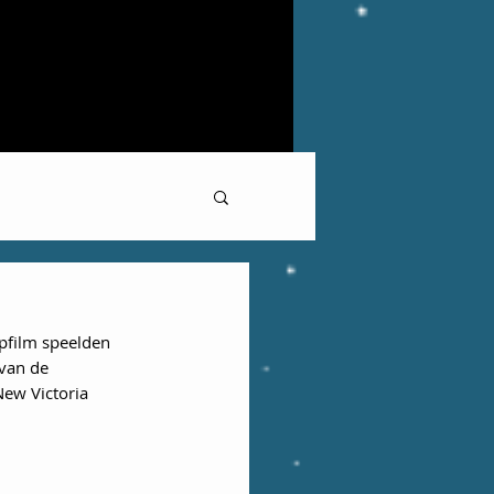
pfilm speelden 
van de 
New Victoria 