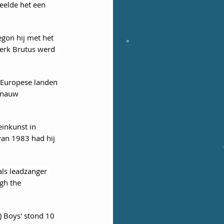
peelde het een 
gon hij met het 
erk Brutus werd 
f Europese landen 
 nauw 
einkunst in 
an 1983 had hij 
ls leadzanger 
gh the 
t) Boys' stond 10 