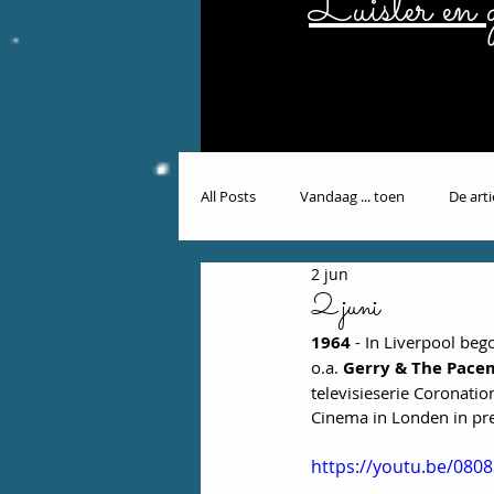
Luister en g
All Posts
Vandaag ... toen
De art
2 jun
2 juni
1964
 - In Liverpool be
o.a. 
Gerry & The Pace
televisieserie Coronati
Cinema in Londen in pr
https://youtu.be/080