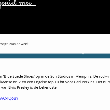
eniet mee !
iest(en) van de week
m 'Blue Suede Shoes' op in de Sun Studios in Memphis. De rock-'n-
aanse nr. 2 en een Engelse top 10 hit voor Carl Perkins. Het n
 van Elvis Presley is de bekendste.
NyvO4QouY