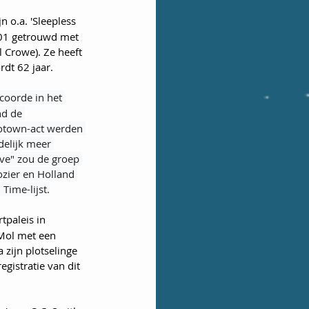
 o.a. 'Sleepless 
001 getrouwd met 
 Crowe). Ze heeft 
dt 62 jaar.
coorde in het 
nd de 
otown-act werden 
elijk meer 
ve" zou de groep 
zier en Holland 
Time-lijst.
tpaleis in 
Mol met een 
zijn plotselinge 
gistratie van dit 