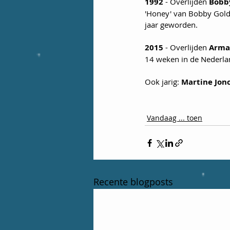
1992
 - Overlijden 
Bobby
'Honey' van Bobby Golds
jaar geworden.
2015
 - Overlijden 
Arma
14 weken in de Nederland
Ook jarig: 
Martine Jon
Vandaag ... toen
Recente blogposts