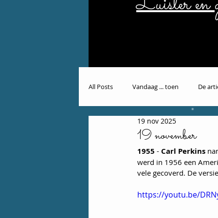
Luister en g
All Posts
Vandaag ... toen
De art
19 nov 2025
19 november
1955
 - 
Carl Perkins
 na
werd in 1956 een Amerik
vele gecoverd. De versie
https://youtu.be/DR