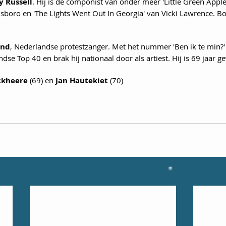
 Russell
. Hij is de componist van onder meer 'Little Green Apple
boro en 'The Lights Went Out In Georgia' van Vicki Lawrence. Bo
nd
, Nederlandse protestzanger. Met het nummer 'Ben ik te min?' 
se Top 40 en brak hij nationaal door als artiest. Hij is 69 jaar 
ckheere
 (69) en 
Jan Hautekiet
 (70)