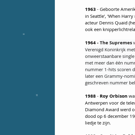
1963
 - Geboorte Amerik
in Seattle', 'When Harr
acteur Dennis Quaid (het
ook een knipperlichtrel
1964 - 
The Supremes
 
Verenigd Koninkrijk met
onweerstaanbare single
met meer dan één nummer
nummer 1-hits scoren d
later een Grammy-nomin
geschreven nummer belan
1988
 - 
Roy Orbison 
was
Antwerpen voor de telev
Diamond Award werd onde
dood op 6 december 1988
liedje te zijn. 