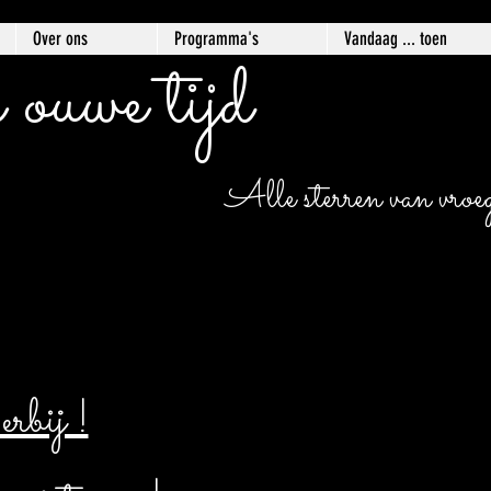
Over ons
Programma's
Vandaag ... toen
 ouwe tijd
Alle sterren van vroege
bij !