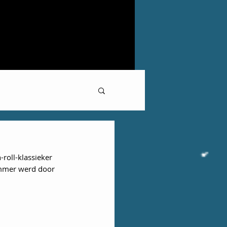
roll-klassieker 
ummer werd door 