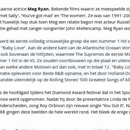
aanse actrice 
Meg Ryan.
 Bekende films waarin ze meespeelde zijn
y met Sally', 'You've got mail' en 'The women'. Ze was van 1991-2
 huwelijk liep stuk toen Meg een relatie begon met acteur Russell
atie gehad met zanger-songwriter John Mellencamp. Meg Ryan wor
werd de eerste volledig vrouwelijke groep die een nummer 1-hit s
 "Baby Love". Aan de andere kant van de Atlantische Oceaan sto
 ook bovenaan de hitlijsten, waarmee The Supremes de eerste M
 1-hit in de VS. Ze zouden voortbouwen op die plaat en uiteind
an welke andere Motown-act dan ook, met in totaal 12. "Baby Lo
atie opleveren voor Beste R&B-opname, en het door Holland-Do
dde uiteindelijk op de Rolling Stones' 500 Greatest Songs of All 
 de hoofdgast tijdens het Diamond Award-festival dat in het Spor
isie werd opgenomen. Nadat hij door de presentatrice Linda de 
rscheiden, zong Roy Orbison zijn nieuwe single 'You Got It'. Na 
 gingen deze beelden de hele wereld rond. Het bleek de enige re