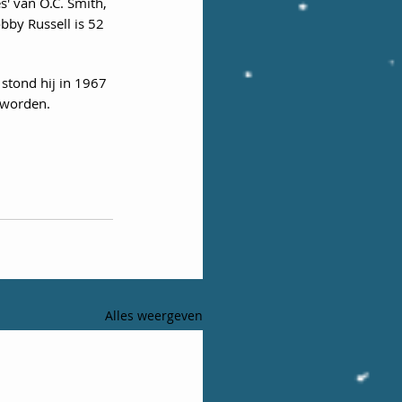
s' van O.C. Smith, 
bby Russell is 52 
stond hij in 1967 
geworden.
Alles weergeven