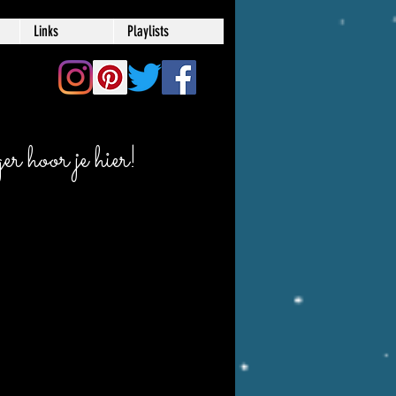
Links
Playlists
r hoor je hier!