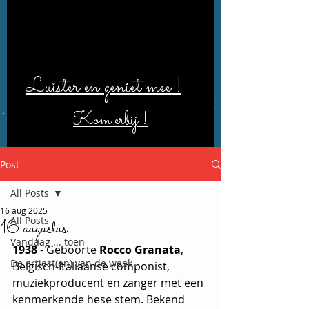
Luister en geniet mee !
Kom erbij !
Post
All Posts
16 aug 2025
All Posts
16 augustus
Vandaag ... toen
1938
 - Geboorte 
Rocco Granata
, 
De artiest(en) van de week
Belgisch-Italiaanse componist, 
muziekproducent en zanger met een 
kenmerkende hese stem. Bekend 