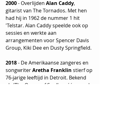
2000
 - Overlijden 
Alan Caddy
, 
gitarist van The Tornados. Met hen 
had hij in 1962 de nummer 1 hit 
'Telstar. Alan Caddy speelde ook op 
sessies en werkte aan 
arrangementen voor Spencer Davis 
Group, Kiki Dee en Dusty Springfield.
2018
 - De Amerikaanse zangeres en 
songwriter 
Aretha Franklin
 stierf op 
76-jarige leeftijd in Detroit. Bekend 
als 'The Queen of Soul' en één van de 
best verkopende artiesten aller 
tijden. Tijdens haar carrière scoorde 
ze meer dan 15 Top 40-hits en won 
ze 18 Grammy Awards. Hits zijn 
onder meer de singles 'Respect',   'I 
Say A Little Prayer', 'Think' en 'I Knew 
You Were Waiting for me' in duet 