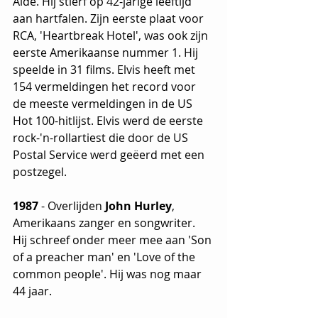
Alde. Hij stierf op 42-jarige leeftijd 
aan hartfalen. Zijn eerste plaat voor 
RCA, 'Heartbreak Hotel', was ook zijn 
eerste Amerikaanse nummer 1. Hij 
speelde in 31 films. Elvis heeft met 
154 vermeldingen het record voor 
de meeste vermeldingen in de US 
Hot 100-hitlijst. Elvis werd de eerste 
rock-'n-rollartiest die door de US 
Postal Service werd geëerd met een 
postzegel.
1987
 - Overlijden 
John Hurley
, 
Amerikaans zanger en songwriter. 
Hij schreef onder meer mee aan 'Son 
of a preacher man' en 'Love of the 
common people'. Hij was nog maar 
44 jaar.