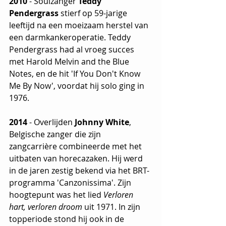
2010 
- Soulzanger 
Teddy 
Pendergrass
 stierf op 59-jarige 
leeftijd na een moeizaam herstel van 
een darmkankeroperatie. Teddy 
Pendergrass had al vroeg succes 
met Harold Melvin and the Blue 
Notes, en de hit 'If You Don't Know 
Me By Now', voordat hij solo ging in 
1976. 
2014
 - Overlijden 
Johnny White
, 
Belgische zanger die zijn 
zangcarrière combineerde met het 
uitbaten van horecazaken. Hij werd 
in de jaren zestig bekend via het BRT-
programma 'Canzonissima'. Zijn 
hoogtepunt was het lied 
Verloren 
hart, verloren droom
 uit 1971.
In zijn 
topperiode stond hij ook in de 