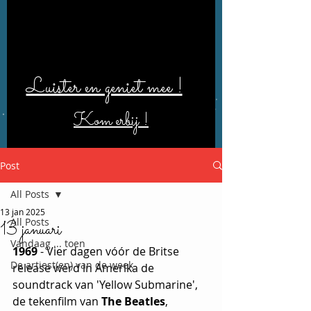
Luister en geniet mee !
Kom erbij !
Post
All Posts
13 jan 2025
All Posts
13 januari
Vandaag ... toen
1969
 - Vier dagen vóór de Britse 
De artiest(en) van de week
release werd in Amerika de 
soundtrack van 'Yellow Submarine', 
de tekenfilm van 
The Beatles
, 