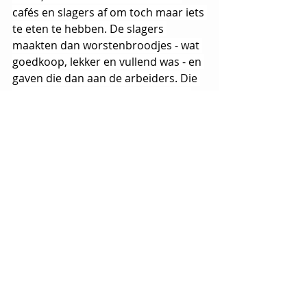
cafés en slagers af om toch maar iets 
te eten te hebben. De slagers 
maakten dan worstenbroodjes - wat 
goedkoop, lekker en vullend was - en 
gaven die dan aan de arbeiders. Die 
dag werd er dan ook alleen verlies 
gemaakt door de slagers en het was 
dus een dag van verloren arbeid, een 
'Verloren Maandag'.
Uitzonderlijk weer
1968 - Strenge vorst in Kempen 
met een minimumtemperatuur 
van −19,2 °C 
1979 - Sneeuwlaag tot 19 cm in 
Ukkel en 70 cm in Botrange 
(Waimes)
1987 - Minimumtemperatuur tot 