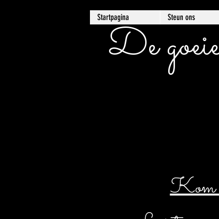
Startpagina
Steun ons
De goeie
Kom er