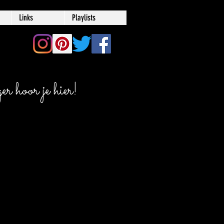
Links
Playlists
r hoor je hier!