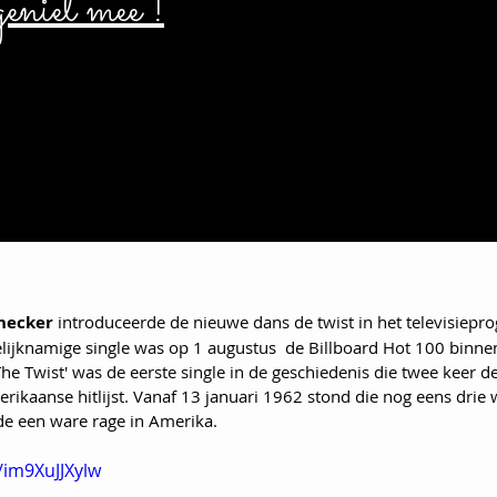
eniet mee !
hecker
 introduceerde de nieuwe dans de twist in het televisie
elijknamige single was op 1 augustus  de Billboard Hot 100 binn
The Twist' was de eerste single in de geschiedenis die twee keer de
erikaanse hitlijst. Vanaf 13 januari 1962 stond die nog eens dri
e een ware rage in Amerika.
/im9XuJJXylw