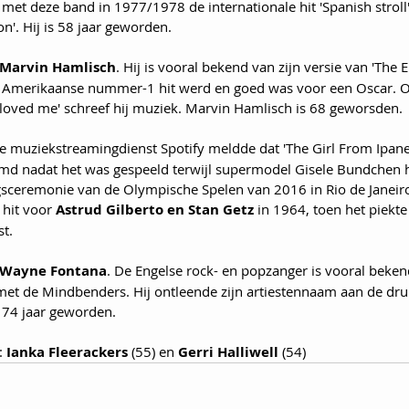
 met deze band in 1977/1978 de internationale hit 'Spanish stroll
'. Hij is 58 jaar geworden.
Marvin Hamlisch
. Hij is vooral bekend van zijn versie van 'The E
en Amerikaanse nummer-1 hit werd en goed was voor een Oscar. 
 loved me' schreef hij muziek. Marvin Hamlisch is 68 geworsden.
e muziekstreamingdienst Spotify meldde dat 'The Girl From Ipa
md nadat het was gespeeld terwijl supermodel Gisele Bundchen 
gsceremonie van de Olympische Spelen van 2016 in Rio de Janei
 hit voor 
Astrud Gilberto en Stan Getz
 in 1964, toen het piekt
st.
Wayne Fontana
. De Engelse rock- en popzanger is vooral beken
 met de Mindbenders. Hij ontleende zijn artiestennaam aan de dru
is 74 jaar geworden.
 
Ianka Fleerackers
 (55) en 
Gerri Halliwell
 (54)