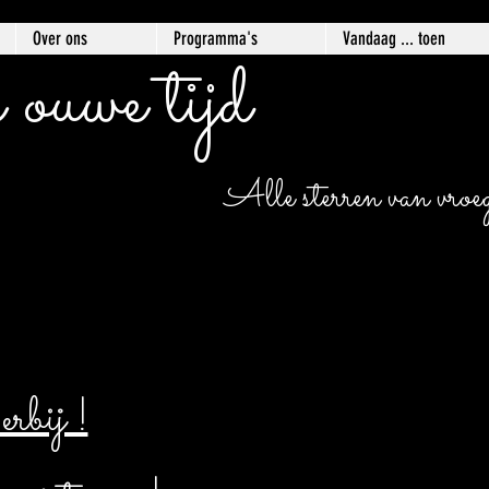
Over ons
Programma's
Vandaag ... toen
 ouwe tijd
Alle sterren van vroege
bij !