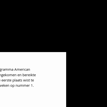
programma American 
engekomen en bereikte 
 eerste plaats wist te 
e weken op nummer 1. 