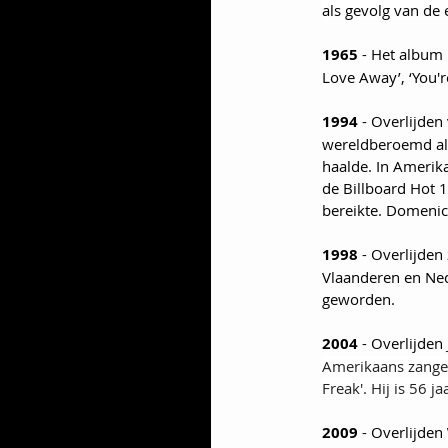
als gevolg van de 
1965
 - Het album 
Love Away’, ‘You're
1994
 - Overlijden
wereldberoemd als 
haalde. In Amerika
de Billboard Hot 1
bereikte. Domeni
1998 
- Overlijden
Vlaanderen en Nede
geworden.
2004
 - Overlijden 
Amerikaans zanger,
Freak'. Hij is 56 j
2009
 - Overlijden 