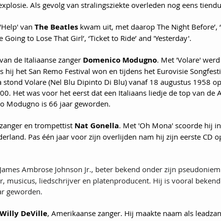
explosie. Als gevolg van stralingsziekte overleden nog eens tiend
'Help' van 
The Beatles
 k
wam uit, met daarop The Night Before’, ‘
 Going to Lose That Girl’, ‘Ticket to Ride’ and 'Yesterday'.
 van de Italiaanse zanger 
Domenico Modugno
. Met 'Volare' werd
hij het San Remo Festival won en tijdens het Eurovisie Songfesti
 stond Volare (Nel Blu Dipinto Di Blu) vanaf 18 augustus 1958 op
00. Het was voor het eerst dat een Italiaans liedje de top van de
co Modugno is 66 jaar geworden.
 zanger en trompettist 
Nat Gonella
. Met 'Oh Mona' scoorde hij in
rland. Pas één jaar voor zijn overlijden nam hij zijn eerste CD op.
James Ambrose Johnson Jr., beter bekend onder zijn pseudoniem
 musicus, liedschrijver en platenproducent. Hij is vooral bekend 
aar geworden. 
Willy DeVille
, Amerikaanse zanger. Hij maakte naam als leadza