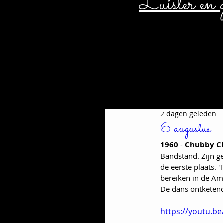
Luister en g
2 dagen geleden
6 augustus
1960
 - 
Chubby C
Bandstand. Zijn g
de eerste plaats. '
bereiken in de Am
De dans ontketend
https://youtu.be