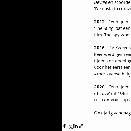
DeVille
 en scoorde
'Demasiado corazon
2012
 - Overlijden 
'The Sting' dat e
film 'The spy who
2016
 - De Zweeds
keer werd gestrea
tijdens de openin
voor het eerst een
Amerikaanse hitlij
2020
 - Overlijden 
of Love' uit 1965
D.J. Fontana. Hij 
Ook jarig vandaag: