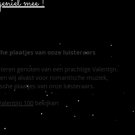
eniet mee !
he plaatjes van onze luisteraars
steren genoten van een prachtige Valentijn.
en wij alvast voor romantische muziek,
sche plaatjes van onze luisteraars.
Valentijn 100
bekijken