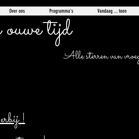
Over ons
Programma's
Vandaag ... toen
 ouwe tijd
Alle sterren van vroege
bij !