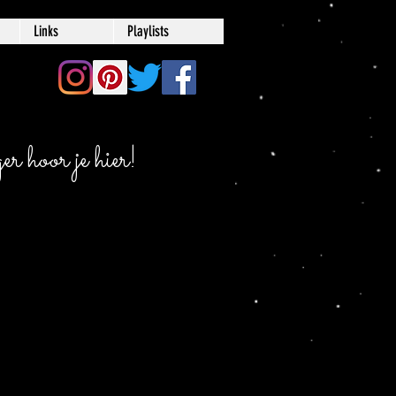
Links
Playlists
r hoor je hier!