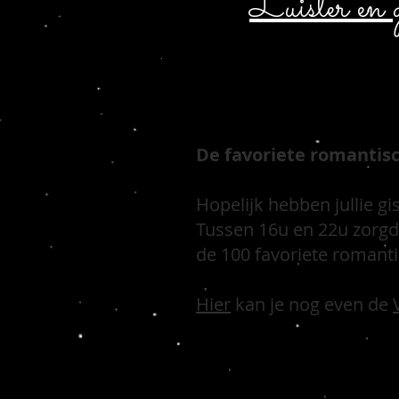
Luister en g
De favoriete romantisc
Hopelijk hebben jullie gi
Tussen 16u en 22u zorgd
de 100 favoriete romanti
Hier
kan je nog even de