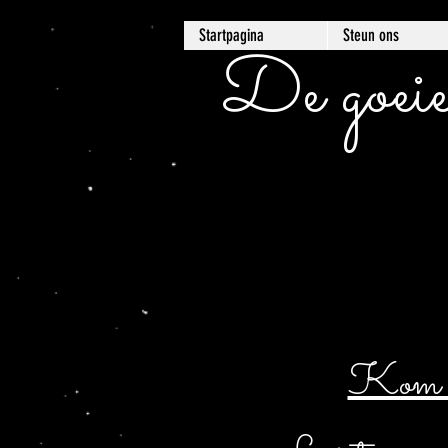
Startpagina
Steun ons
De goeie
Kom er