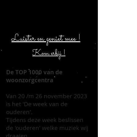
Luister en geniet mee !
Kom erbij !
De TOP 1000 van de
woonzorgcentra
Van 20 /m 26 november 2023
is het 'De week van de
ouderen'.
Tijdens deze week beslissen
de 'ouderen' welke muziek wij
draaien.