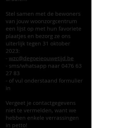
Stel samen met de bewoners
van jouw woonzorgcentrum
een lijst op met hun favoriete
plaatjes en bezorg ze ons
uiterlijk tegen 31 oktober
2023:
-
wzc@degoeieouwetijd.be
- sms/whatsapp naar 0476 63
27 83
- of vul onderstaand formulier
in
Vergeet je contactgegevens
niet te vermelden, want we
hebben enkele verrassingen
in petto!