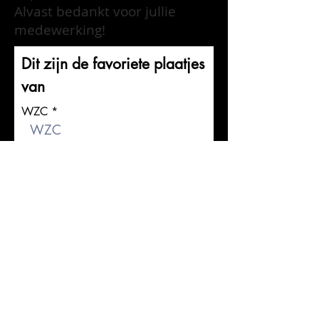
Alvast bedankt voor jullie
medewerking!
Dit zijn de favoriete plaatjes
van
WZC
Voornaam
Familienaam
Email
Telefoon
Onze favoriete plaatjes (uitvoerder
en titel)