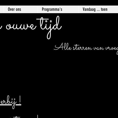
Over ons
Programma's
Vandaag ... toen
 ouwe tijd
Alle sterren van vroege
bij !