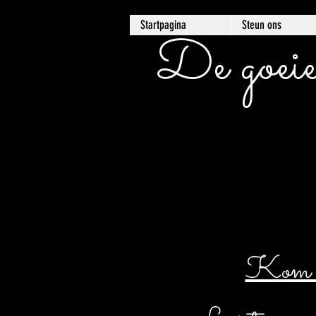
Startpagina
Steun ons
De goeie
Kom er