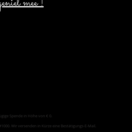
eniet mee !
es Spendengebers
zügige Spende in Höhe von € 0.
000. Wir versenden in Kürze eine Bestätigungs-E-Mail.