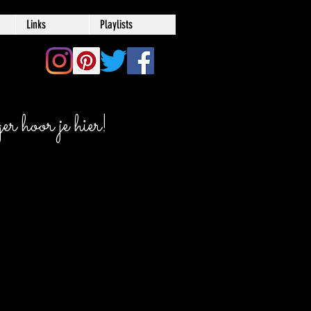
Links
Playlists
r hoor je hier!