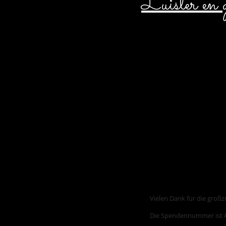
Luister en g
Danke, Name d
Vielen Dank für die groß
Die Spendennummer ist #1